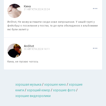
.
.
.
Кина
31 АВГУСТА 2024 23:24
AnShot, Не можу вставити сюди нове запрошення. У нашій групі у
фейсбуці є посилання у постах, та де купа обкладинок з альбомами
які були залиті у
.
.
.
AnShot
30 АВГУСТА 2024 14:11
Кина, не пускає чогось
хорошая музыкa
/
хорошее кино
/
хорошие
книги
/
хороший юмор
/
хорошие фото
/
хорошие видеоролики