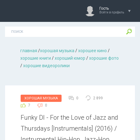
Гость
Войти в профиль
главная
/
хорошая музыкa
/
хорошее кино
/
хорошие книги
/
хороший юмор
/
хорошие фото
/
хорошие видеоролики
0
2 899
ХОРОШАЯ МУЗЫКА
7
0
Funky Dl - For the Love of Jazz and
Thursdays [Instrumentals] (2016) /
Instrumental Hip-Hop, Jazz-Hop,