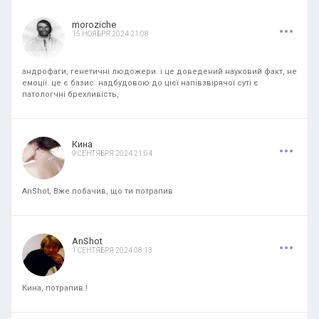
.
.
.
moroziche
15 НОЯБРЯ 2024 21:08
андрофаги, генетичні людожери. і це доведений науковий факт, не
емоції. це є базис. надбудовою до цієї напівзвірячої суті є
патологчні брехливість,
.
.
.
Кина
9 СЕНТЯБРЯ 2024 21:04
AnShot, Вже побачив, що ти потрапив
.
.
.
AnShot
1 СЕНТЯБРЯ 2024 08:13
Кина, потрапив.!