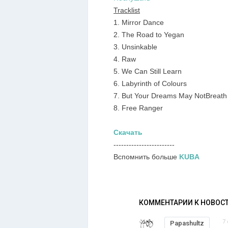
Tracklist
1. Mirror Dance
2. The Road to Yegan
3. Unsinkable
4. Raw
5. We Can Still Learn
6. Labyrinth of Colours
7. But Your Dreams May NotBreath
8. Free Ranger
Скачать
------------------------
Вспомнить больше
KUBA
КОММЕНТАРИИ К НОВОС
7
Papashultz