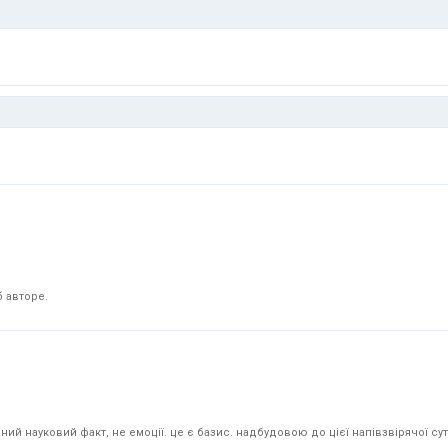
 авторе.
й науковий факт, не емоції. це є базис. надбудовою до цієї напівзвірячої суті