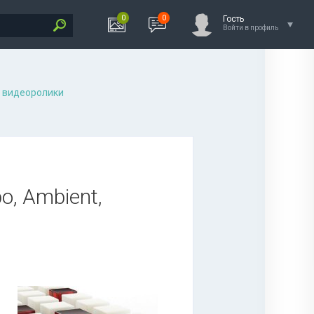
0
0
Гость
Войти в профиль
 видеоролики
o, Ambient,