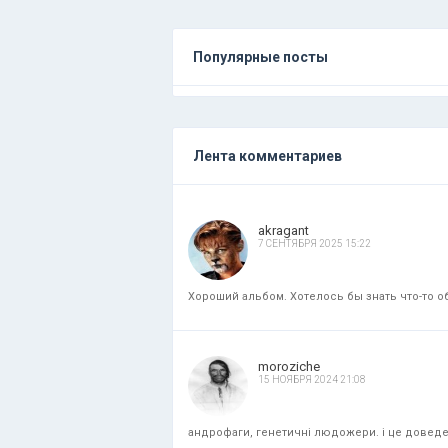
Популярные посты
Лента комментариев
akragant
7 СЕНТЯБРЯ 2025 15:22
Хороший альбом. Хотелось бы знать что-то об
moroziche
15 НОЯБРЯ 2024 21:08
андрофаги, генетичні людожери. і це доведени