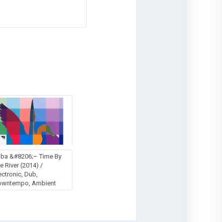
ba &#8206;– Time By
e River (2014) /
ectronic, Dub,
owntempo, Ambient