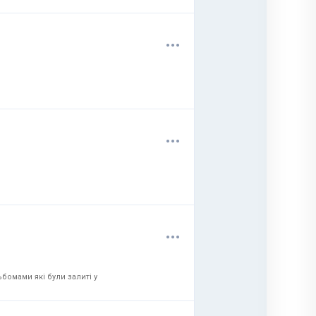
.
.
.
.
.
.
.
.
.
бомами які були залиті у