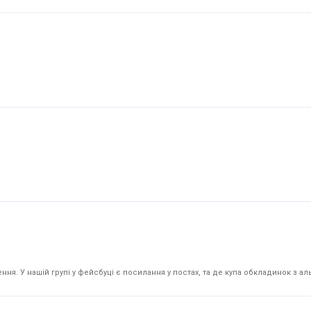
я. У нашій групі у фейсбуці є посилання у постах, та де купа обкладинок з аль