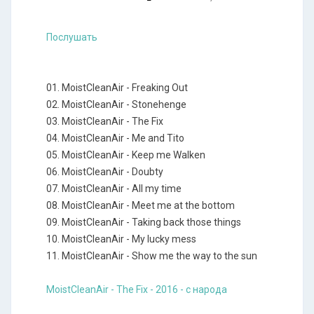
Послушать
01. MoistCleanAir - Freaking Out
02. MoistCleanAir - Stonehenge
03. MoistCleanAir - The Fix
04. MoistCleanAir - Me and Tito
05. MoistCleanAir - Keep me Walken
06. MoistCleanAir - Doubty
07. MoistCleanAir - All my time
08. MoistCleanAir - Meet me at the bottom
09. MoistCleanAir - Taking back those things
10. MoistCleanAir - My lucky mess
11. MoistCleanAir - Show me the way to the sun
MoistCleanAir - The Fix - 2016 - с народа