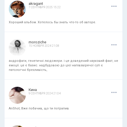
.
.
.
akragant
7 СЕНТЯБРЯ 2025 15:22
Хороший альбом. Хотелось бы знать что-то об авторе.
.
.
.
moroziche
15 НОЯБРЯ 2024 21:08
андрофаги, генетичні людожери. і це доведений науковий факт, не
емоції. це є базис. надбудовою до цієї напівзвірячої суті є
патологчні брехливість,
.
.
.
Кина
9 СЕНТЯБРЯ 2024 21:04
AnShot, Вже побачив, що ти потрапив