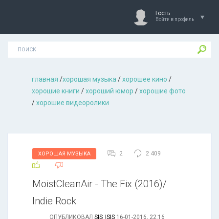
Гость
Войти в профиль
главная
/
хорошая музыкa
/
хорошее кино
/
хорошие книги
/
хороший юмор
/
хорошие фото
/
хорошие видеоролики
2
2 409
ХОРОШАЯ МУЗЫКА
MoistCleanAir - The Fix (2016)/
Indie Rock
ОПУБЛИКОВАЛ
SIS_ISIS
16-01-2016, 22:16