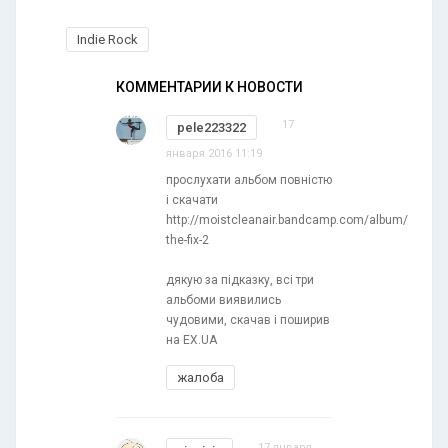
Indie Rock
КОММЕНТАРИИ К НОВОСТИ
17
pele223322
января 2016 11:19
прослухати альбом повністю
і скачати
http://moistcleanair.bandcamp.com/album/
the-fix-2
дякую за підказку, всі три
альбоми виявились
чудовими, скачав і поширив
на EX.UA
жалоба
17 января