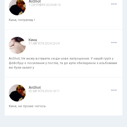
.
.
.
AnShot
1 СЕНТЯБРЯ 2024 08:13
Кина, потрапив.!
.
.
.
Кина
31 АВГУСТА 2024 23:24
AnShot, Не можу вставити сюди нове запрошення. У нашій групі у
фейсбуці є посилання у постах, та де купа обкладинок з альбомами
які були залиті у
.
.
.
AnShot
30 АВГУСТА 2024 14:11
Кина, не пускає чогось