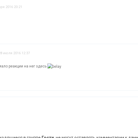
ря 2016 20:21
28 июля 2016 12:37
 мало реакции на нег здесь
аходящиеся в группе
Гости
, не могут оставлять комментарии к дан