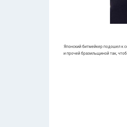
Японский битмейкер подошел к с
и прочей бразильщиной так, что