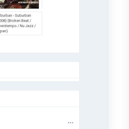
burban - Suburban
008) (Broken Beat /
wntempo / Nu Jazz /
apan)
.
.
.