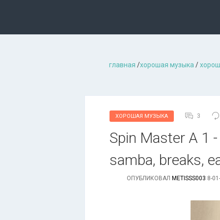
главная
/
хорошая музыкa
/
хорош
3
ХОРОШАЯ МУЗЫКА
Spin Master A 1 - 
samba, breaks, ea
ОПУБЛИКОВАЛ
METISSS003
8-01