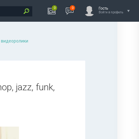
0
0
Гость
Войти в профиль
 видеоролики
op, jazz, funk,