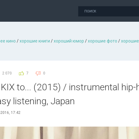
ее кино
/
хорошие книги
/
хороший юмор
/
хорошие фото
/
хорошие
2 070
7
0
KIX to... (2015) / instrumental hip-h
sy listening, Japan
-2016, 17:42