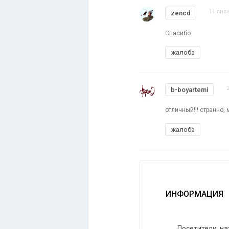
11 янва
zencd
Спасибо
жалоба
b-boyartemi
отличный!!! странно,
жалоба
ИНФОРМАЦИЯ
Посетители, н