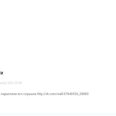
ТИ
нваря 2016 23:58
 параллели его слушала http://vk.com/wall-57840926_28883