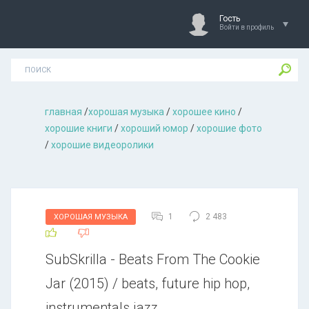
Гость
Войти в профиль
главная
/
хорошая музыкa
/
хорошее кино
/
хорошие книги
/
хороший юмор
/
хорошие фото
/
хорошие видеоролики
1
2 483
ХОРОШАЯ МУЗЫКА
SubSkrilla - Beats From The Cookie
Jar (2015) / beats, future hip hop,
instrumentals jazz