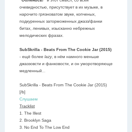
"Обленись!"
и этот смысл, со всей
очевидностью, присутствует в их музыке, в
нарочито грязноватом звуке, копченых,
подкуренных заторможенных джазз/фанки
битах, ленивых, изысканно небрежных
мелодических фразах.
SubSkrilla - Beats From The Cookie Jar (2015)
- ещё более
lazy
, в нём намного меньше
джаззовсти и фанковости, и он уморотворяюще
медленный...
SubSkrilla - Beats From The Cookie Jar (2015)
[/b]
Слушаем
Tracklist
1. The Illest
2. Brooklyn Saga
3. No End To The Low End