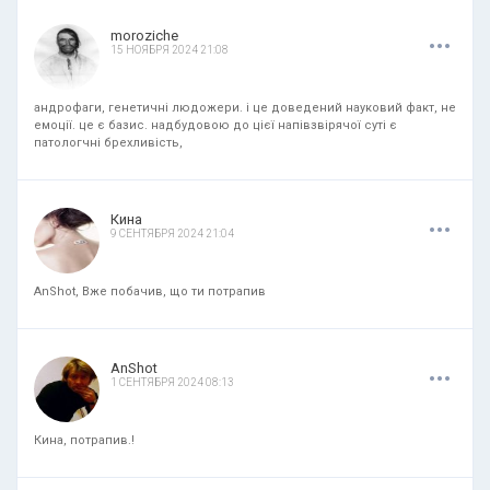
.
.
.
moroziche
15 НОЯБРЯ 2024 21:08
андрофаги, генетичні людожери. і це доведений науковий факт, не
емоції. це є базис. надбудовою до цієї напівзвірячої суті є
патологчні брехливість,
.
.
.
Кина
9 СЕНТЯБРЯ 2024 21:04
AnShot, Вже побачив, що ти потрапив
.
.
.
AnShot
1 СЕНТЯБРЯ 2024 08:13
Кина, потрапив.!