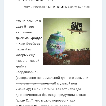
ОПУБЛИКОВАЛ
DIMITRII.DEMIEN
9-01-2016, 12:08
Кто не помнит,
9
Lazy 9
- это
англичане
Джеймс Брэддл
и
Кир Фрэйзер
,
первый из
которых ещё
известен своей
крайне
неординарной
(совершенно ненормальной для того времени
и потому притягательной)
музыкой под
именем(!)
Funki Porcini
. Так вот - эти два
достопочтенных британца придумали слоган
"Laze On!"
, что можно перевести, как