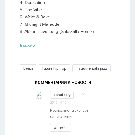
4. Dedication
5. The Vibe
6. Wake & Bake
7. Midnight Marauder
8. Akbar - Live Long (Subskrilla Remix)
Качаем
beats
future hip hop
instrumentals jazz
КОММЕНТАРИИ К НОВОСТИ
22 января
kabatskiy
2016 15:13
Нормально так качает
олдскульщина!
жалоба