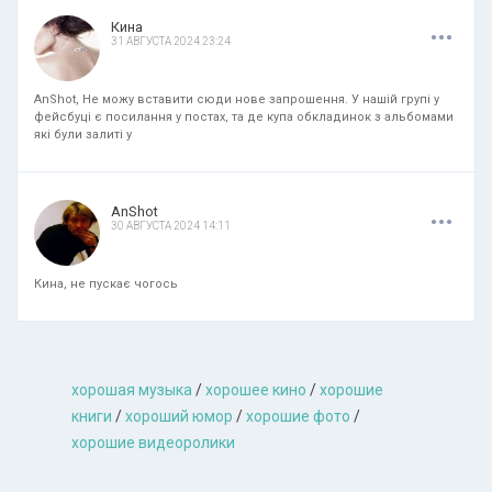
.
.
.
Кина
31 АВГУСТА 2024 23:24
AnShot, Не можу вставити сюди нове запрошення. У нашій групі у
фейсбуці є посилання у постах, та де купа обкладинок з альбомами
які були залиті у
.
.
.
AnShot
30 АВГУСТА 2024 14:11
Кина, не пускає чогось
хорошая музыкa
/
хорошее кино
/
хорошие
книги
/
хороший юмор
/
хорошие фото
/
хорошие видеоролики