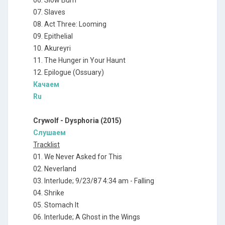
06. Slow Burn
07. Slaves
08. Act Three: Looming
09. Epithelial
10. Akureyri
11. The Hunger in Your Haunt
12. Epilogue (Ossuary)
Качаем
Ru
Crywolf - Dysphoria (2015)
Слушаем
Tracklist
01. We Never Asked for This
02. Neverland
03. Interlude; 9/23/87 4:34 am - Falling
04. Shrike
05. Stomach It
06. Interlude; A Ghost in the Wings