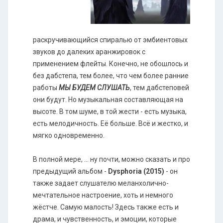
раскручивающийся спиралью от эмбиентовых
звуков до далеких аранжировок с
применением флейты. Конечно, не обошлось и
без дабстепа, тем более, что чем более ранние
работы
МЫ БУДЕМ СЛУШАТЬ
, тем дабстеповей
они будут. Но музыкальная составляющая на
высоте. В том шуме, в той жести - есть музыка,
есть мелодичность. Её больше. Всё и жестко, и
мягко одновременно.
В полной мере, ... ну почти, можно сказать и про
предыдущий альбом -
Dysphoria (2015)
- он
также задает слушателю меланхолично-
мечтательное настроение, хоть и немного
жёстче. Самую малость! Здесь также есть и
драма, и чувственность, и эмоции, которые