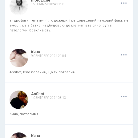
.
.
.
moroziche
15 НОЯБРЯ 2024 21:08
андрофаги, генетичні людожери. і це доведений науковий факт, не
емоції. це є базис. надбудовою до цієї напівзвірячої суті є
патологчні брехливість,
.
.
.
Кина
9 СЕНТЯБРЯ 2024 21:04
AnShot, Вже побачив, що ти потрапив
.
.
.
AnShot
1 СЕНТЯБРЯ 2024 08:13
Кина, потрапив.!
.
.
.
Кина