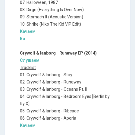
07. Halloween, 1987
08. Dirge (Everything Is Over Now)
09. Stomach It (Acoustic Version)
10. Shrike (Niko The Kid VIP Edit)
Качаем
Ru
Crywolf & Ianborg - Runaway EP (2014)
Слушаем
Tracklist
01. Crywolf & Ianborg - Stay
02. Crywolf & Ianborg - Runaway
03. Crywolf & Ianborg - Oceans Pt. II
04. Crywolf & Ianborg - Bedroom Eyes [Berlin by
Ry X]
05. Crywolf & Ianborg - Ribcage
06. Crywolf & Ianborg - Aporia
Качаем