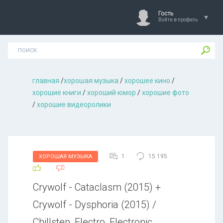
Гость
Войти в профиль
главная
/
хорошая музыкa
/
хорошее кино
/
хорошие книги
/
хороший юмор
/
хорошие фото
/
хорошие видеоролики
1
15 195
ХОРОШАЯ МУЗЫКА
Crywolf - Cataclasm (2015) +
Crywolf - Dysphoria (2015) /
Chillstep, Electro, Electronic