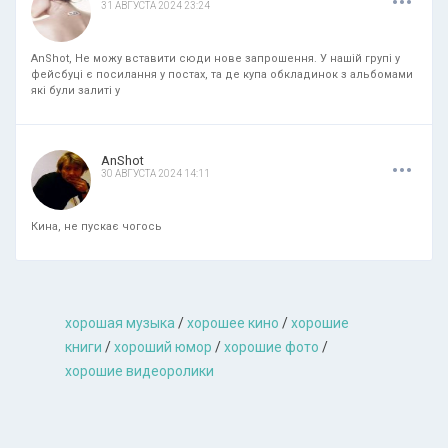
31 АВГУСТА 2024 23:24
AnShot, Не можу вставити сюди нове запрошення. У нашій групі у
фейсбуці є посилання у постах, та де купа обкладинок з альбомами
які були залиті у
.
.
.
AnShot
30 АВГУСТА 2024 14:11
Кина, не пускає чогось
хорошая музыкa
/
хорошее кино
/
хорошие
книги
/
хороший юмор
/
хорошие фото
/
хорошие видеоролики