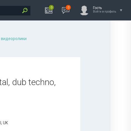
0
0
Гость
Войти в профиль
 видеоролики
al, dub techno,