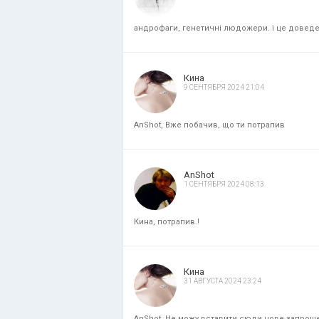
андрофаги, генетичні людожери. і це доведени
Кина
9 СЕНТЯБРЯ 2024 21:04
AnShot, Вже побачив, що ти потрапив
AnShot
1 СЕНТЯБРЯ 2024 08:13
Кина, потрапив.!
Кина
31 АВГУСТА 2024 23:24
AnShot, Не можу вставити сюди нове запрошенн