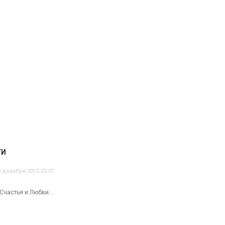
ТИ
0 декабря 2015 23:01
частья и Любви....