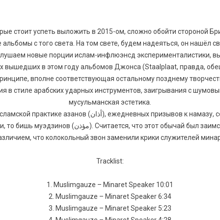
ые стоит успеть выложить в 2015-ом, сложно обойти стороной Бр
 альбомы с того света. На том свете, будем надеяться, он нашёл 
 слушаем новые порции ислам-инфлюэнсд эксперименталистики, в
вух вышедших в этом году альбомов Джонса (Staalplaat, правда, о
 принципе, вполне соответствующая остальному позднему творчест
я в стиле арабских ударных инструментов, заигрывания с шумовы
мусульманская эстетика.
невных призывов к намазу, совершаемых с вершин минаретов
этот обычай был заимствован пророком Мухаммедом из
различием, что колокольный звон заменили крики служителей минар
Tracklist:
1. Muslimgauze – Minaret Speaker 10:01
2. Muslimgauze – Minaret Speaker 6:34
3. Muslimgauze – Minaret Speaker 5:23