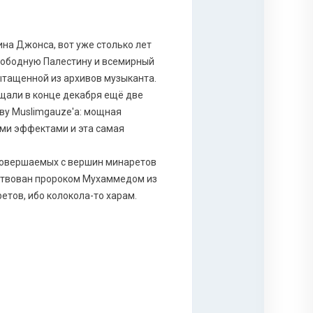
ина Джонса, вот уже столько лет
свободную Палестину и всемирный
ытащенной из архивов музыканта.
бещали в конце декабря ещё две
ву Muslimgauze'а: мощная
ми эффектами и эта самая
етов, ибо колокола-то харам.