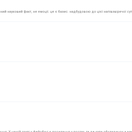
й науковий факт, не емоції. це є базис. надбудовою до цієї напівзвірячої суті
я. У нашій групі у фейсбуці є посилання у постах, та де купа обкладинок з аль