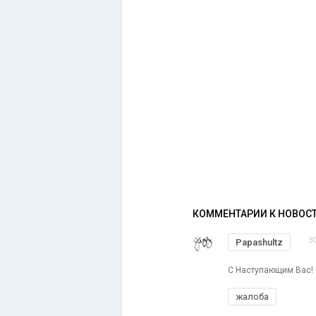
КОММЕНТАРИИ К НОВОС
3
Papashultz
С Наступающим Вас! С
жалоба