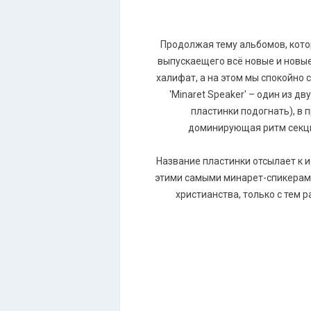
Продолжая тему альбомов, котор
выпускаещего всё новые и новые
халифат, а на этом мы спокойно
'Minaret Speaker' – один из д
пластинки подогнать), в
доминирующая ритм секци
Название пластинки отсылает к исламской практике азанов (أذان), ежед
этими самыми минарет-спикерами, то бишь муэдзинов (مؤذن). Считается, что 
христианства, только с тем 