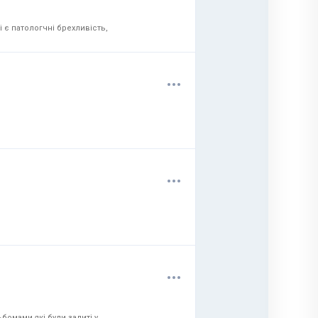
 є патологчні брехливість,
.
.
.
.
.
.
.
.
.
бомами які були залиті у