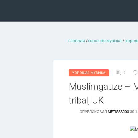
главная
/
хорошая музыкa
/
хорош
2
ХОРОШАЯ МУЗЫКА
Muslimgauze – Mi
tribal, UK
ОПУБЛИКОВАЛ
METISSS003
30-1