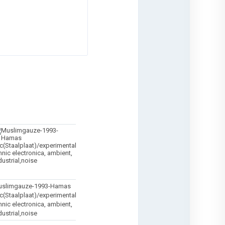
uslimgauze-1993-Hamas
c(Staalplaat)/experimental,
hnic electronica, ambient,
dustrial,noise