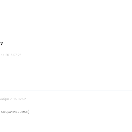
ТИ
ря 2015 07:25
кабря 2015 07:52
и сворачиваемся)