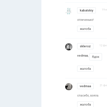
19 
kabatskiy
отличенько!
жалоба
12 фе
skleroz
vedmaa
,
Ядок
жалоба
21 фе
vedmaa
спасибо, взяла.
жалоба