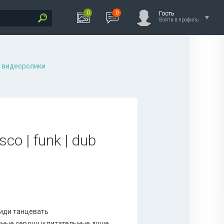
0
0
Гость
Войти в профиль
 видеоролики
co | funk | dub
 иди танцевать
ные сердцу и питательные душе