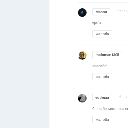
29 дек
Manou
ура!))
жалоба
meloman1305
спасибо!
жалоба
9 янв
vedmaa
Спасибо! можно на я
жалоба