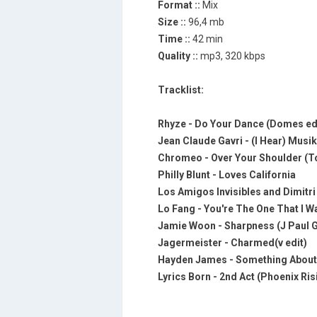
Format ::
Mix
Size ::
96,4 mb
Time ::
42 min
Quality ::
mp3, 320 kbps
Tracklist:
Rhyze - Do Your Dance (Domes ed
Jean Claude Gavri - (I Hear) Musik
Chromeo - Over Your Shoulder (T
Philly Blunt - Loves California
Los Amigos Invisibles and Dimitr
Lo Fang - You're The One That I Wa
Jamie Woon - Sharpness (J Paul G
Jagermeister - Charmed(v edit)
Hayden James - Something About
Lyrics Born - 2nd Act (Phoenix Ri