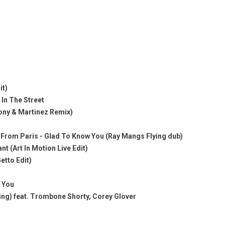
it)
 In The Street
ony & Martinez Remix)
i From Paris - Glad To Know You (Ray Mangs Flying dub)
nt (Art In Motion Live Edit)
etto Edit)
 You
sing) feat. Trombone Shorty, Corey Glover