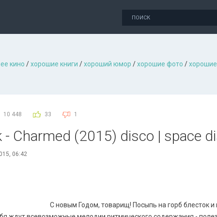
ее кино
/
хорошие книги
/
хороший юмор
/
хорошие фото
/
хорошие
10 448
33
1
 - Charmed (2015) disco | space dis
015, 06:42
С новым Годом, товарищ! Посыпь на горб блесток и
бя ждут всевозможные мелодии ритмического содержания - полез