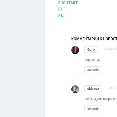
ВКОНТАКТ
EX
ЯД
КОММЕНТАРИИ К НОВОС
29 декаб
Garik
первый ах!
жалоба
29 де
skleroz
Garik
, ждем второго 
жалоба