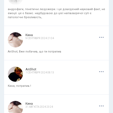
андрофаги, генетичні людожери. і це доведений науковий факт, не
емоції. це є базис. надбудовою до цієї напівзвірячої суті є
патологчні брехливість,
.
.
.
Кина
9 СЕНТЯБРЯ 2024 21:04
AnShot, Вже побачив, що ти потрапив
.
.
.
AnShot
1 СЕНТЯБРЯ 2024 08:13
Кина, потрапив.!
.
.
.
Кина
31 АВГУСТА 2024 23:24