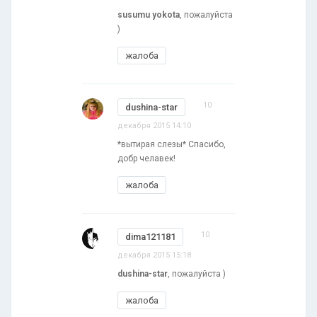
susumu yokota
, пожалуйста
)
жалоба
10
dushina-star
декабря 2015 14:10
*вытирая слезы* Спасибо,
добр челавек!
жалоба
10
dima121181
декабря 2015 15:18
dushina-star
, пожалуйста )
жалоба