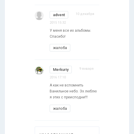
10 декабря
advent
2015 15:32
У меня все их альбомы.
Спасибо!
жалоба
9 января
Merkuriy
2016 17:10
А как не вспомнить
Ванильное небо. Эх люблю
я этих с преисподни!!!
жалоба