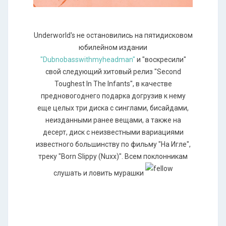
Underworld's не остановились на пятидисковом
юбилейном издании
"Dubnobasswithmyheadman"
и "воскресили"
свой следующий хитовый релиз "Second
Toughest In The Infants", в качестве
предновогоднего подарка догрузив к нему
еще целых три диска с синглами, бисайдами,
неизданными ранее вещами, а также на
десерт, диск с неизвестными вариациями
известного большинству по фильму "На Игле",
треку "Born Slippy (Nuxx)". Всем поклонникам
слушать и ловить мурашки