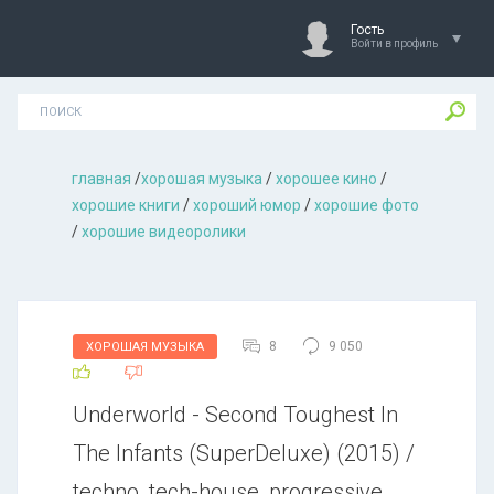
Гость
Войти в профиль
главная
/
хорошая музыкa
/
хорошее кино
/
хорошие книги
/
хороший юмор
/
хорошие фото
/
хорошие видеоролики
8
9 050
ХОРОШАЯ МУЗЫКА
Underworld - Second Toughest In
The Infants (SuperDeluxe) (2015) /
techno, tech-house, progressive,