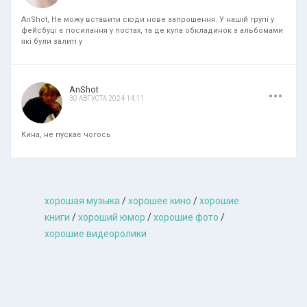
AnShot, Не можу вставити сюди нове запрошення. У нашій групі у
фейсбуці є посилання у постах, та де купа обкладинок з альбомами
які були залиті у
.
.
.
AnShot
30 АВГУСТА 2024 14:11
Кина, не пускає чогось
хорошая музыкa
/
хорошее кино
/
хорошие
книги
/
хороший юмор
/
хорошие фото
/
хорошие видеоролики