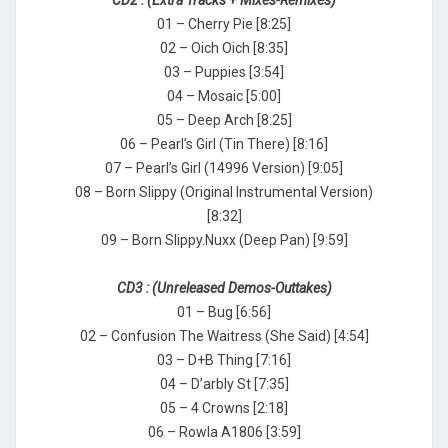
CD2 : (Extra Tracks + Mixes-Remixes)
01 – Cherry Pie [8:25]
02 – Oich Oich [8:35]
03 – Puppies [3:54]
04 – Mosaic [5:00]
05 – Deep Arch [8:25]
06 – Pearl’s Girl (Tin There) [8:16]
07 – Pearl’s Girl (14996 Version) [9:05]
08 – Born Slippy (Original Instrumental Version)
[8:32]
09 – Born Slippy.Nuxx (Deep Pan) [9:59]
CD3 : (Unreleased Demos-Outtakes)
01 – Bug [6:56]
02 – Confusion The Waitress (She Said) [4:54]
03 – D+B Thing [7:16]
04 – D’arbly St [7:35]
05 – 4 Crowns [2:18]
06 – Rowla A1806 [3:59]