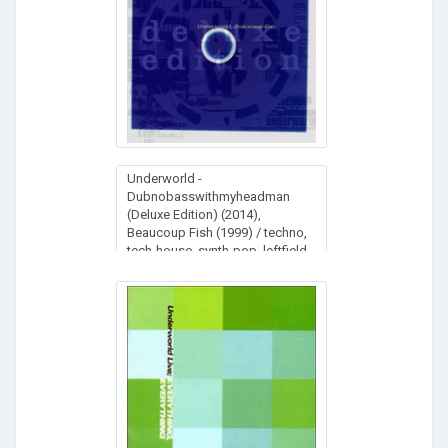
Underworld -
Dubnobasswithmyheadman
(Deluxe Edition) (2014),
Beaucoup Fish (1999) / techno,
tech-house, synth-pop, leftfield,
progressive, downtempo