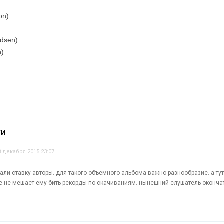
on)
ldsen)
n)
ТИ
8 декабря 2015 23:07
али ставку авторы. для такого объемного альбома важно разнообразие. а ту
ее не мешает ему бить рекорды по скачиваниям. нынешний слушатель оконча