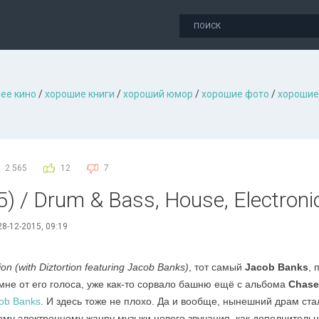
ее кино
/
хорошие книги
/
хороший юмор
/
хорошие фото
/
хорошие
2 565
12
7
5) / Drum & Bass, House, Electroni
8-12-2015, 09:19
n (with Diztortion featuring Jacob Banks)
, тот самый
Jacob Banks
, 
 мне от его голоса, уже как-то сорвало башню ещё с альбома
Chase
cob Banks
. И здесь тоже не плохо. Да и вообще, нынешний драм ста
тому электронному жанру музыки нового звучания, как дополнитель