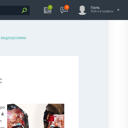
0
0
Гость
Войти в профиль
 видеоролики
c
про
 &
л
ная