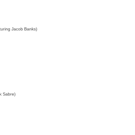
aturing Jacob Banks)
k Sabre)
)