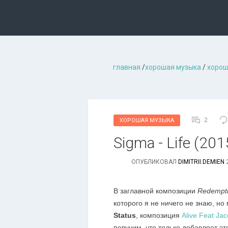
главная
/
хорошая музыкa
/
хорош
2
ХОРОШАЯ МУЗЫКА
Sigma - Life (201
ОПУБЛИКОВАЛ
DIMITRII.DEMIEN
2
В заглавной композиции
Redemptio
которого я не ничего не знаю, но
Status
, композиция
Alive Feat Ja
певучим, что только добавляет э