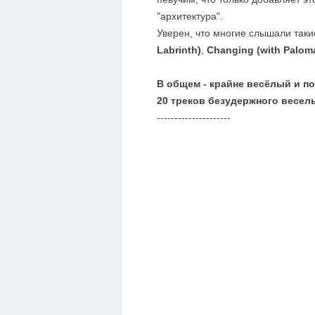
"архитектура".
Уверен, что многие слышали таки
Labrinth)
,
Changing (with Paloma
В общем - крайне весёлый и п
20 треков безудержного весель
---------------------