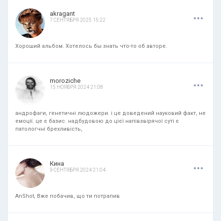
.
.
.
akragant
7 СЕНТЯБРЯ 2025 15:22
Хороший альбом. Хотелось бы знать что-то об авторе.
.
.
.
moroziche
15 НОЯБРЯ 2024 21:08
андрофаги, генетичні людожери. і це доведений науковий факт, не
емоції. це є базис. надбудовою до цієї напівзвірячої суті є
патологчні брехливість,
.
.
.
Кина
9 СЕНТЯБРЯ 2024 21:04
AnShot, Вже побачив, що ти потрапив