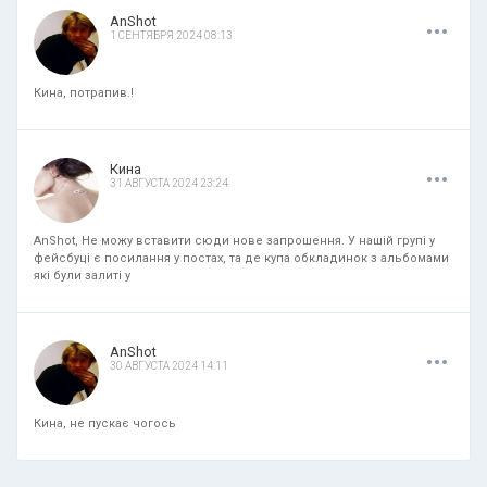
.
.
.
AnShot
1 СЕНТЯБРЯ 2024 08:13
Кина, потрапив.!
.
.
.
Кина
31 АВГУСТА 2024 23:24
AnShot, Не можу вставити сюди нове запрошення. У нашій групі у
фейсбуці є посилання у постах, та де купа обкладинок з альбомами
які були залиті у
.
.
.
AnShot
30 АВГУСТА 2024 14:11
Кина, не пускає чогось