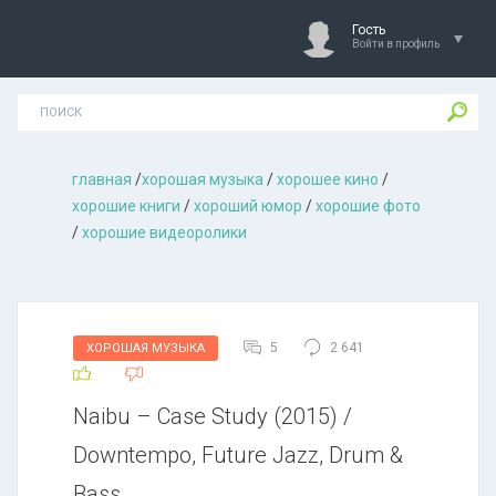
Гость
Войти в профиль
главная
/
хорошая музыкa
/
хорошее кино
/
хорошие книги
/
хороший юмор
/
хорошие фото
/
хорошие видеоролики
5
2 641
ХОРОШАЯ МУЗЫКА
Naibu – Case Study (2015) /
Downtempo, Future Jazz, Drum &
Bass