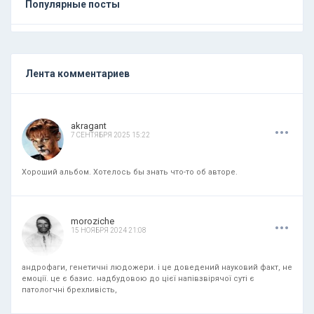
Популярные посты
Лента комментариев
.
.
.
akragant
7 СЕНТЯБРЯ 2025 15:22
Хороший альбом. Хотелось бы знать что-то об авторе.
.
.
.
moroziche
15 НОЯБРЯ 2024 21:08
андрофаги, генетичні людожери. і це доведений науковий факт, не
емоції. це є базис. надбудовою до цієї напівзвірячої суті є
патологчні брехливість,