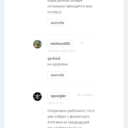
Ваши релизы больше
остальных приходятся мне
по вкусу.
жалоба
24
metisss003
октября 2015 20:47
gerkind
,
на здоровье
жалоба
24 октября
speegler
2015 21:16
Оперативно работаете ) Но я
уже забрал с фанкисоулз.
Хотя мне их предыдущий