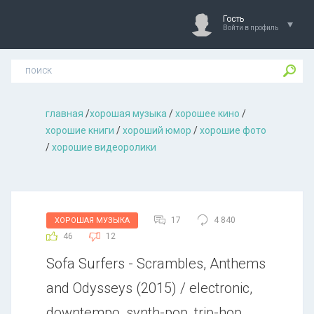
Гость
Войти в профиль
главная
/
хорошая музыкa
/
хорошее кино
/
хорошие книги
/
хороший юмор
/
хорошие фото
/
хорошие видеоролики
17
4 840
ХОРОШАЯ МУЗЫКА
46
12
Sofa Surfers - Scrambles, Anthems
and Odysseys (2015) / electronic,
downtempo, synth-pop, trip-hop,