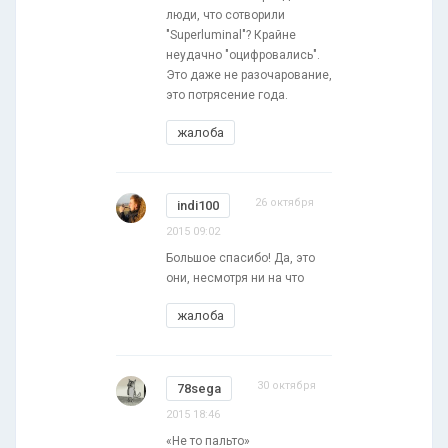
люди, что сотворили
"Superluminal"? Крайне
неудачно "оцифровались".
Это даже не разочарование,
это потрясение года.
жалоба
26 октября
indi100
2015 09:02
Большое спасибо! Да, это
они, несмотря ни на что
жалоба
30 октября
78sega
2015 18:46
«Не то пальто»