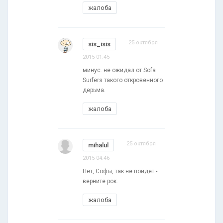
жалоба
25 октября
sis_isis
2015 01:45
минус. не ожидал от Sofa
Surfers такого откровенного
дерьма.
жалоба
25 октября
mihalul
2015 04:46
Нет, Софы, так не пойдет -
верните рок.
жалоба