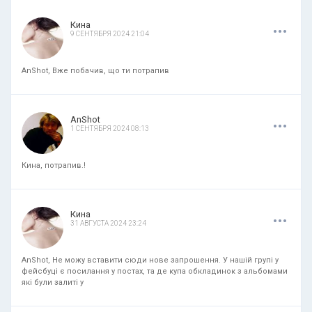
.
.
.
Кина
9 СЕНТЯБРЯ 2024 21:04
AnShot, Вже побачив, що ти потрапив
.
.
.
AnShot
1 СЕНТЯБРЯ 2024 08:13
Кина, потрапив.!
.
.
.
Кина
31 АВГУСТА 2024 23:24
AnShot, Не можу вставити сюди нове запрошення. У нашій групі у
фейсбуці є посилання у постах, та де купа обкладинок з альбомами
які були залиті у