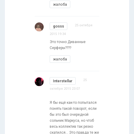
жалоба
25 октября
gosss
2015 19:34
Это точно Диванные
Серферы????
жалоба
25
Interstellar
октября 2015 23:07
Я бы ещё как-то попытался
понять такой поворот, если
бы это был очередной
сольник Маркуса, но чтоб
весь коллектив так резко
скатился... Это правда те же