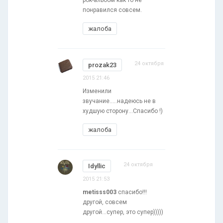
рок-альбом как то не
понравился совсем.
жалоба
24 октября
prozak23
2015 21:46
Изменили
звучание.....надеюсь не в
худшую сторону...Спасибо !)
жалоба
24 октября
Idyllic
2015 21:53
metisss003
спасибо!!!
другой, совсем
другой...супер, это супер)))))