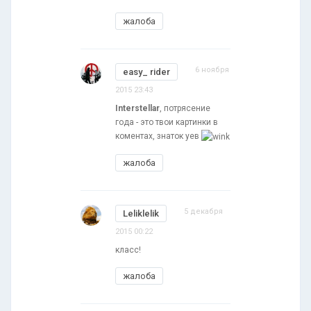
жалоба
6 ноября
easy_ rider
2015 23:43
Interstellar
, потрясение
года - это твои картинки в
коментах, знаток уев
жалоба
5 декабря
Leliklelik
2015 00:22
класс!
жалоба