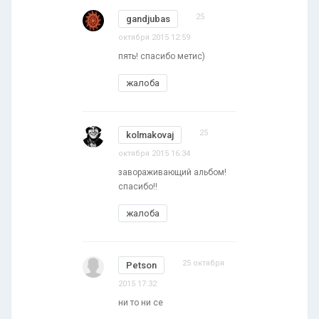
25
gandjubas
октября 2015 12:59
пять! спасибо метис)
жалоба
25
kolmakovaj
октября 2015 16:34
завораживающий альбом!
спасибо!!
жалоба
25 октября
Petson
2015 17:32
ни то ни се