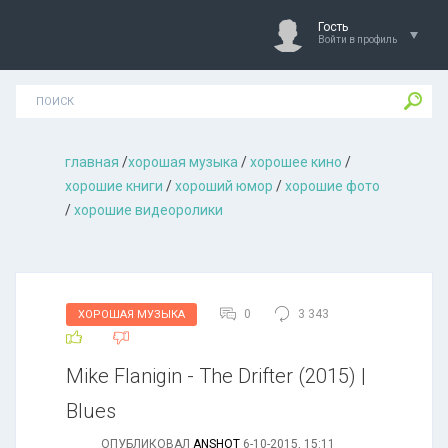
Гость
Войти в профиль
главная
/
хорошая музыкa
/
хорошее кино
/
хорошие книги
/
хороший юмор
/
хорошие фото
/
хорошие видеоролики
0
3 343
ХОРОШАЯ МУЗЫКА
Mike Flanigin - The Drifter (2015) |
Blues
ОПУБЛИКОВАЛ
ANSHOT
6-10-2015, 15:11