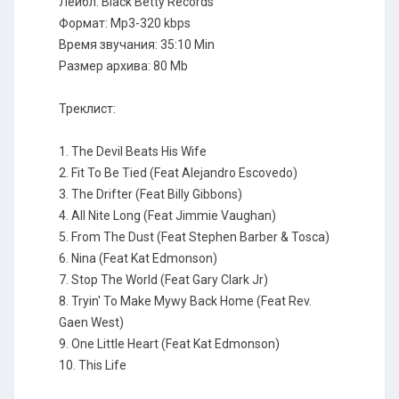
Лейбл: Black Betty Records
Формат: Mp3-320 kbps
Время звучания: 35:10 Min
Размер архива: 80 Mb
Треклист:
1. The Devil Beats His Wife
2. Fit To Be Tied (Feat Alejandro Escovedo)
3. The Drifter (Feat Billy Gibbons)
4. All Nite Long (Feat Jimmie Vaughan)
5. From The Dust (Feat Stephen Barber & Tosca)
6. Nina (Feat Kat Edmonson)
7. Stop The World (Feat Gary Clark Jr)
8. Tryin' To Make Mywy Back Home (Feat Rev.
Gaen West)
9. One Little Heart (Feat Kat Edmonson)
10. This Life