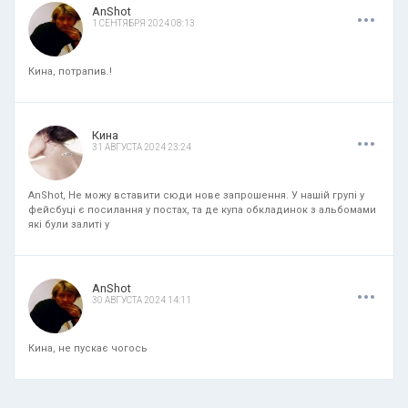
.
.
.
AnShot
1 СЕНТЯБРЯ 2024 08:13
Кина, потрапив.!
.
.
.
Кина
31 АВГУСТА 2024 23:24
AnShot, Не можу вставити сюди нове запрошення. У нашій групі у
фейсбуці є посилання у постах, та де купа обкладинок з альбомами
які були залиті у
.
.
.
AnShot
30 АВГУСТА 2024 14:11
Кина, не пускає чогось