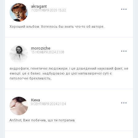
.
.
.
akragant
7 СЕНТЯБРЯ 2025 15:22
Хороший альбом. Хотелось бы знать что-то об авторе.
.
.
.
moroziche
15 НОЯБРЯ 2024 21:08
андрофаги, генетичні людожери. і це доведений науковий факт, не
емоції. це є базис. надбудовою до цієї напівзвірячої суті є
патологчні брехливість,
.
.
.
Кина
9 СЕНТЯБРЯ 2024 21:04
AnShot, Вже побачив, що ти потрапив