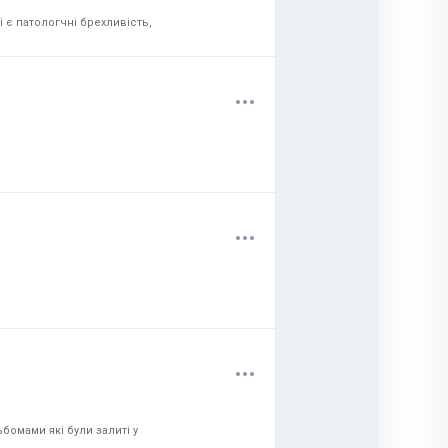
 є патологчні брехливість,
.
.
.
.
.
.
.
.
.
бомами які були залиті у