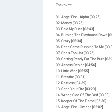
Трeклист:
01. Angel Fire - Alpha [00:25]
02. Money [03:26]
03. Paid My Dues [03:43]
04. Burning The Playhouse Down [0
05. Crazy [05:34]
06. Don t Come Running To Me [03:
07. She s Too Hot [03:26]
08. Getting Ready For The Burn [03:
09. Access Denied [04:56]
10. Little Wing [05:55]
11. Breathe [03:31]
12. Restless [04:39]
13. Send Your Fire [03:20]
14. Wrong Side Of The Bed [03:33]
15. Keeper Of The Flame [05:30]
16. Angel Fire - Omega [02:02]