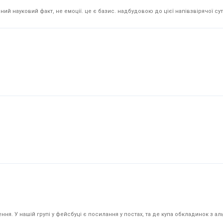
й науковий факт, не емоції. це є базис. надбудовою до цієї напівзвірячої суті
я. У нашій групі у фейсбуці є посилання у постах, та де купа обкладинок з аль