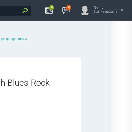
0
0
Гость
Войти в профиль
 видеоролики
sh Blues Rock