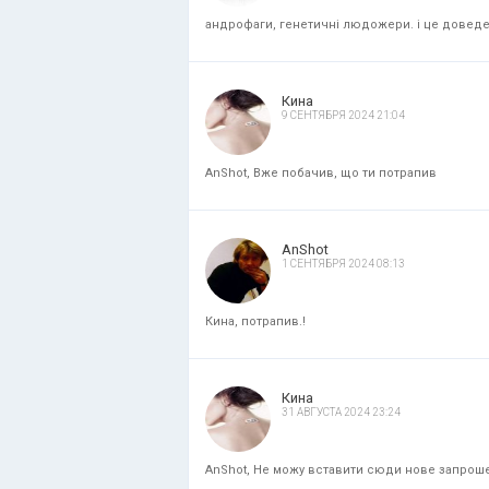
андрофаги, генетичні людожери. і це доведени
Кина
9 СЕНТЯБРЯ 2024 21:04
AnShot, Вже побачив, що ти потрапив
AnShot
1 СЕНТЯБРЯ 2024 08:13
Кина, потрапив.!
Кина
31 АВГУСТА 2024 23:24
AnShot, Не можу вставити сюди нове запрошенн