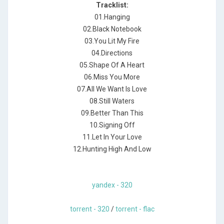
Tracklist:
01.Hanging
02.Black Notebook
03.You Lit My Fire
04.Directions
05.Shape Of A Heart
06.Miss You More
07.All We Want Is Love
08.Still Waters
09.Better Than This
10.Signing Off
11.Let In Your Love
12.Hunting High And Low
yandex - 320
torrent - 320
/
torrent - flac