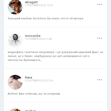
.
.
.
akragant
7 СЕНТЯБРЯ 2025 15:22
Хороший альбом. Хотелось бы знать что-то об авторе.
.
.
.
moroziche
15 НОЯБРЯ 2024 21:08
андрофаги, генетичні людожери. і це доведений науковий факт, не
емоції. це є базис. надбудовою до цієї напівзвірячої суті є
патологчні брехливість,
.
.
.
Кина
9 СЕНТЯБРЯ 2024 21:04
AnShot, Вже побачив, що ти потрапив