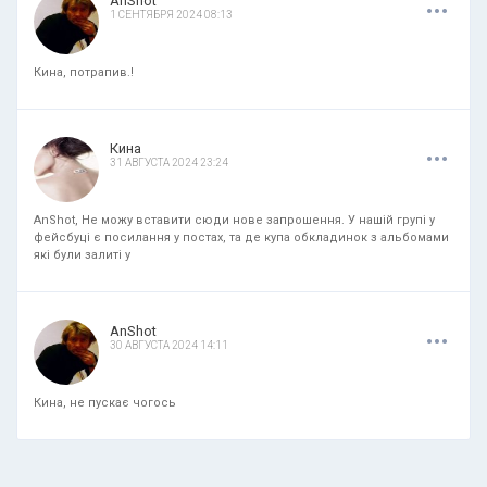
.
.
.
AnShot
1 СЕНТЯБРЯ 2024 08:13
Кина, потрапив.!
.
.
.
Кина
31 АВГУСТА 2024 23:24
AnShot, Не можу вставити сюди нове запрошення. У нашій групі у
фейсбуці є посилання у постах, та де купа обкладинок з альбомами
які були залиті у
.
.
.
AnShot
30 АВГУСТА 2024 14:11
Кина, не пускає чогось