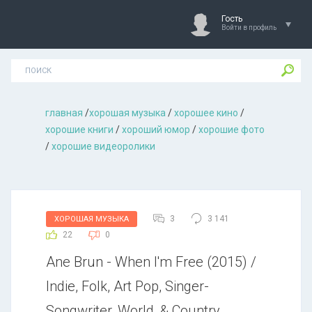
Гость
Войти в профиль
главная
/
хорошая музыкa
/
хорошее кино
/
хорошие книги
/
хороший юмор
/
хорошие фото
/
хорошие видеоролики
3
3 141
ХОРОШАЯ МУЗЫКА
22
0
Ane Brun - When I'm Free (2015) /
Indie, Folk, Art Pop, Singer-
Songwriter, World, & Country