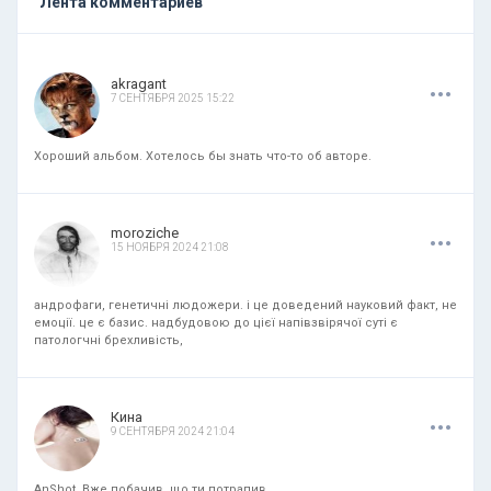
Лента комментариев
.
.
.
akragant
7 СЕНТЯБРЯ 2025 15:22
Хороший альбом. Хотелось бы знать что-то об авторе.
.
.
.
moroziche
15 НОЯБРЯ 2024 21:08
андрофаги, генетичні людожери. і це доведений науковий факт, не
емоції. це є базис. надбудовою до цієї напівзвірячої суті є
патологчні брехливість,
.
.
.
Кина
9 СЕНТЯБРЯ 2024 21:04
AnShot, Вже побачив, що ти потрапив