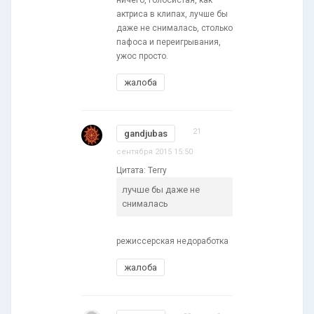
ничего, голосистая, как
актриса в клипах, лучше бы
даже не снималась, столько
пафоса и переигрывания,
ужос просто.
жалоба
21
gandjubas
сентября 2015 15:50
Цитата: Terry
лучше бы даже не
снималась
режиссерская недоработка
жалоба