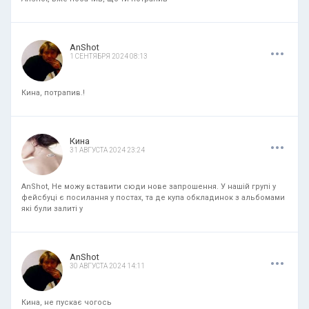
.
.
.
AnShot
1 СЕНТЯБРЯ 2024 08:13
Кина, потрапив.!
.
.
.
Кина
31 АВГУСТА 2024 23:24
AnShot, Не можу вставити сюди нове запрошення. У нашій групі у
фейсбуці є посилання у постах, та де купа обкладинок з альбомами
які були залиті у
.
.
.
AnShot
30 АВГУСТА 2024 14:11
Кина, не пускає чогось