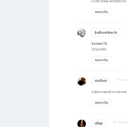
Если кому интересно
жалоба
balloombeck
kostas70
,
Спасибо!
жалоба
14 сен
AnShot
кориа какой-то вечны
жалоба
21 сентя
ullap