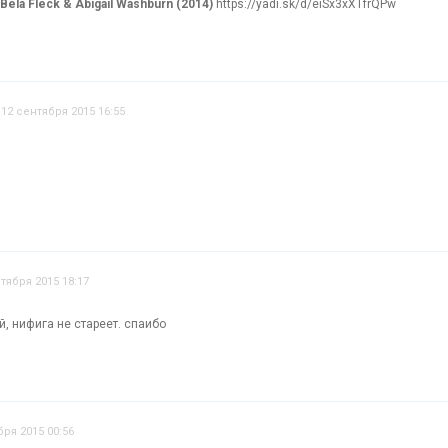
Bela Fleck & Abigail Washburn (2014)
https://yadi.sk/d/eiSx3xXTfrQPw
12 сентября 2015 16:55
тября 2015 18:17
й, нифига не стареет. спаибо
бря 2015 00:56