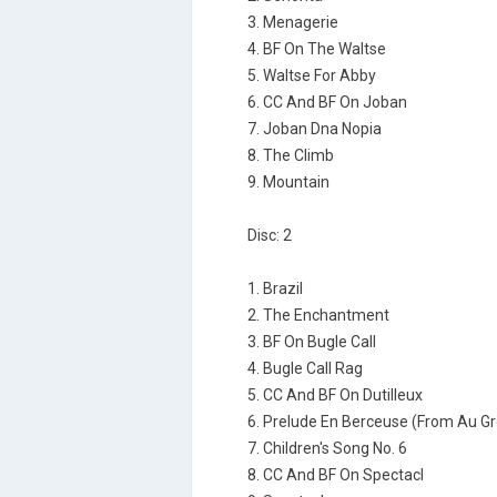
3. Menagerie
4. BF On The Waltse
5. Waltse For Abby
6. CC And BF On Joban
7. Joban Dna Nopia
8. The Climb
9. Mountain
Disc: 2
1. Brazil
2. The Enchantment
3. BF On Bugle Call
4. Bugle Call Rag
5. CC And BF On Dutilleux
6. Prelude En Berceuse (From Au G
7. Children's Song No. 6
8. CC And BF On Spectacl