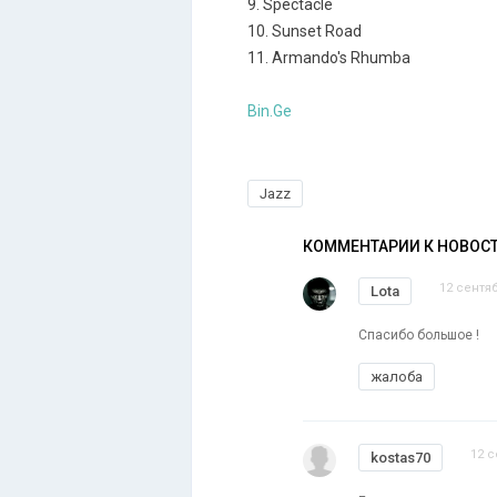
9. Spectacle
10. Sunset Road
11. Armando's Rhumba
Bin.Ge
Jazz
КОММЕНТАРИИ К НОВОС
12 сентяб
Lota
Спасибо большое !
жалоба
12 с
kostas70