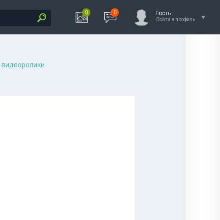
0
0
Гость
Войти в профиль
 видеоролики