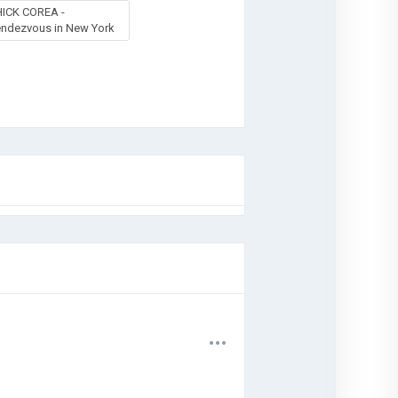
ICK COREA -
ndezvous in New York
.
.
.