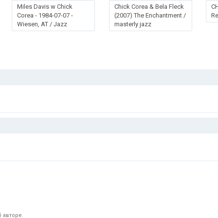
Miles Davis w Chick
Chick Corea & Bela Fleck
CH
Corea - 1984-07-07 -
(2007) The Enchantment /
Re
Wiesen, AT / Jazz
masterly jazz
 авторе.