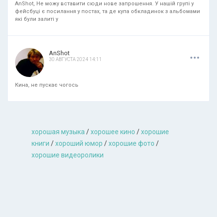
AnShot, Не можу вставити сюди нове запрошення. У нашій групі у
фейсбуці є посилання у постах, та де купа обкладинок з альбомами
які були залиті у
.
.
.
AnShot
30 АВГУСТА 2024 14:11
Кина, не пускає чогось
хорошая музыкa
/
хорошее кино
/
хорошие
книги
/
хороший юмор
/
хорошие фото
/
хорошие видеоролики