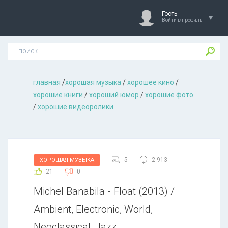
Гость
Войти в профиль
главная
/
хорошая музыкa
/
хорошее кино
/
хорошие книги
/
хороший юмор
/
хорошие фото
/
хорошие видеоролики
5
2 913
ХОРОШАЯ МУЗЫКА
21
0
Michel Banabila - Float (2013) /
Ambient, Electronic, World,
Neoclassical, Jazz