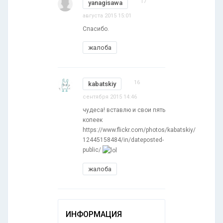
17
yanagisawa
августа 2015 15:01
Спасибо.
жалоба
16
kabatskiy
сентября 2015 14:46
чудеса! вставлю и свои пять
копеек
https://www.flickr.com/photos/kabatskiy/
12445158484/in/dateposted-
public/
жалоба
ИНФОРМАЦИЯ