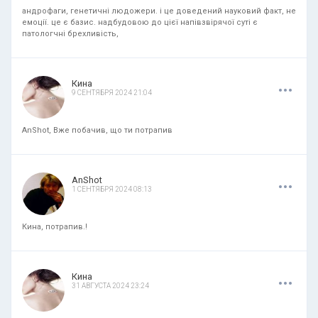
андрофаги, генетичні людожери. і це доведений науковий факт, не
емоції. це є базис. надбудовою до цієї напівзвірячої суті є
патологчні брехливість,
.
.
.
Кина
9 СЕНТЯБРЯ 2024 21:04
AnShot, Вже побачив, що ти потрапив
.
.
.
AnShot
1 СЕНТЯБРЯ 2024 08:13
Кина, потрапив.!
.
.
.
Кина
31 АВГУСТА 2024 23:24