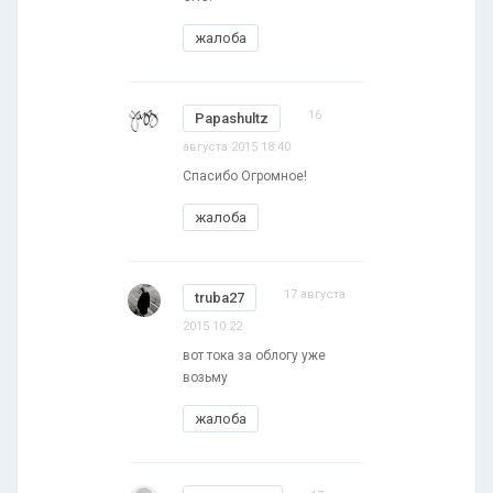
жалоба
16
Papashultz
августа 2015 18:40
Спасибо Огромное!
жалоба
17 августа
truba27
2015 10:22
вот тока за облогу уже
возьму
жалоба