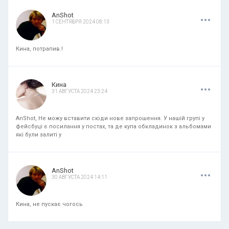
.
.
.
AnShot
1 СЕНТЯБРЯ 2024 08:13
Кина, потрапив.!
.
.
.
Кина
31 АВГУСТА 2024 23:24
AnShot, Не можу вставити сюди нове запрошення. У нашій групі у
фейсбуці є посилання у постах, та де купа обкладинок з альбомами
які були залиті у
.
.
.
AnShot
30 АВГУСТА 2024 14:11
Кина, не пускає чогось