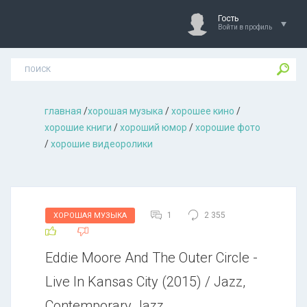
Гость
Войти в профиль
главная
/
хорошая музыкa
/
хорошее кино
/
хорошие книги
/
хороший юмор
/
хорошие фото
/
хорошие видеоролики
1
2 355
ХОРОШАЯ МУЗЫКА
Eddie Moore And The Outer Circle -
Live In Kansas City (2015) / Jazz,
Contemporary Jazz