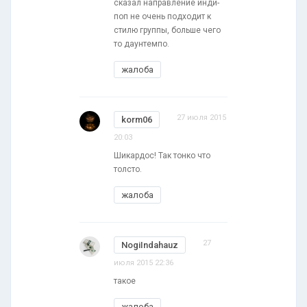
сказал направление инди-
поп не очень подходит к
стилю группы, больше чего
то даунтемпо.
жалоба
27 июля 2015
korm06
20:03
Шикардос! Так тонко что
толсто.
жалоба
27
NogiIndahauz
июля 2015 22:36
такое
жалоба