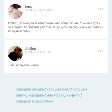
.
.
.
Кина
31 АВГУСТА 2024 23:24
AnShot, Не можу вставити сюди нове запрошення. У нашій групі у
фейсбуці є посилання у постах, та де купа обкладинок з альбомами
які були залиті у
.
.
.
AnShot
30 АВГУСТА 2024 14:11
Кина, не пускає чогось
хорошая музыкa
/
хорошее кино
/
хорошие
книги
/
хороший юмор
/
хорошие фото
/
хорошие видеоролики