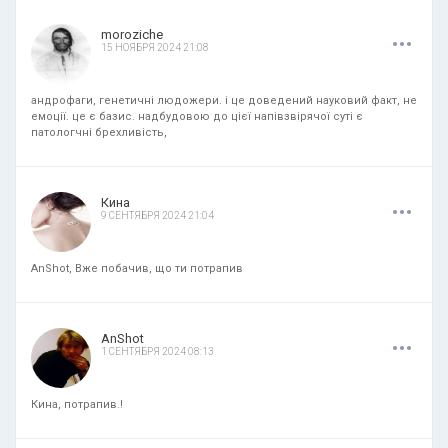
.
.
.
moroziche
15 НОЯБРЯ 2024 21:08
андрофаги, генетичні людожери. і це доведений науковий факт, не
емоції. це є базис. надбудовою до цієї напівзвірячої суті є
патологчні брехливість,
.
.
.
Кина
9 СЕНТЯБРЯ 2024 21:04
AnShot, Вже побачив, що ти потрапив
.
.
.
AnShot
1 СЕНТЯБРЯ 2024 08:13
Кина, потрапив.!