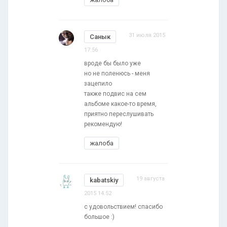
31 июля 2015
Санык
17:56
вроде бы было уже
но не поленюсь - меня
зацепило
также подвис на сем
альбоме какое-то время,
приятно переслушивать
рекомендую!
жалоба
19 августа
kabatskiy
2015 14:52
с удовольствием! спасибо
большое :)