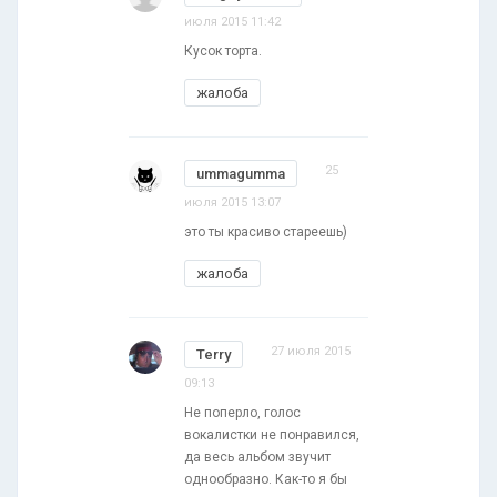
июля 2015 11:42
Кусок торта.
жалоба
25
ummagumma
июля 2015 13:07
это ты красиво стареешь)
жалоба
27 июля 2015
Terry
09:13
Не поперло, голос
вокалистки не понравился,
да весь альбом звучит
однообразно. Как-то я бы