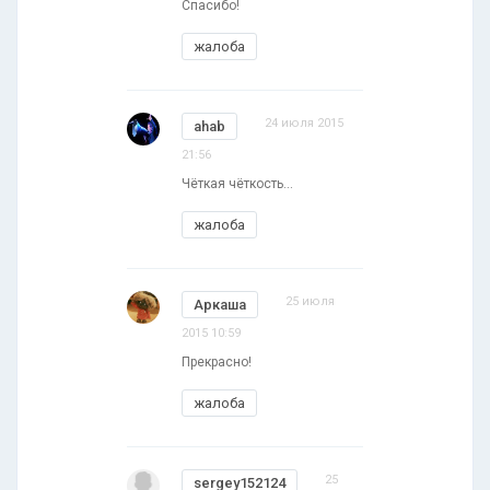
Спасибо!
жалоба
24 июля 2015
ahab
21:56
Чёткая чёткость...
жалоба
25 июля
Аркаша
2015 10:59
Прекрасно!
жалоба
25
sergey152124