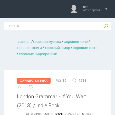
Гость
Войти в профиль
главная
/
хорошая музыкa
/
хорошее кино
/
хорошие книги
/
хороший юмор
/
хорошие фото
/
хорошие видеоролики
10
4 533
ХОРОШАЯ МУЗЫКА
London Grammar - If You Wait
(2013) / Indie Rock
ОПУБЛИКОВАЛ
PORVANTES
24-07-2015, 20:28