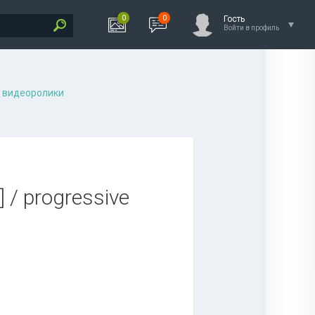
0
0
Гость
Войти в профиль
 видеоролики
] / progressive