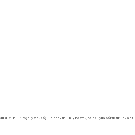
я. У нашій групі у фейсбуці є посилання у постах, та де купа обкладинок з аль