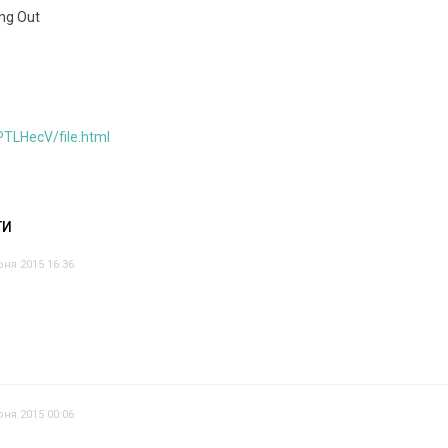
ing Out
TLHecV/file.html
ТИ
юня 2015 16:36
юня 2015 00:06