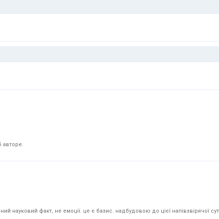
 авторе.
й науковий факт, не емоції. це є базис. надбудовою до цієї напівзвірячої суті