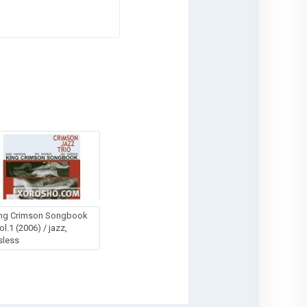
ng Crimson Songbook
vol.1 (2006) / jazz,
sless