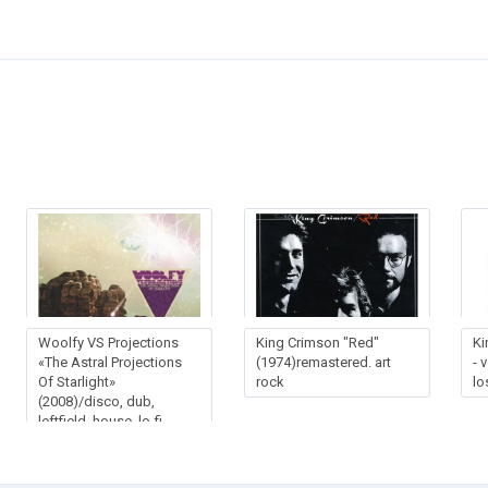
Woolfy VS Projections
King Crimson "Red"
Ki
«The Astral Projections
(1974)remastered. art
- 
Of Starlight»
rock
lo
(2008)/disco, dub,
leftfield, house, lo-fi