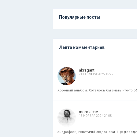
Популярные посты
Лента комментариев
akragant
7 СЕНТЯБРЯ 2025 15:22
Хороший альбом. Хотелось бы знать что-то об
moroziche
15 НОЯБРЯ 2024 21:08
андрофаги, генетичні людожери. і це доведени