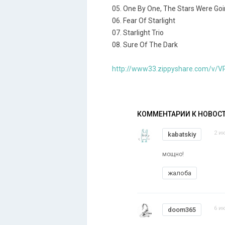
05. One By One, The Stars Were Go
06. Fear Of Starlight
07. Starlight Trio
08. Sure Of The Dark
http://www33.zippyshare.com/v/VP
КОММЕНТАРИИ К НОВОС
2 и
kabatskiy
мощно!
жалоба
6 и
doom365