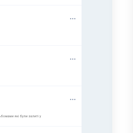
.
.
.
.
.
.
.
.
.
бомами які були залиті у