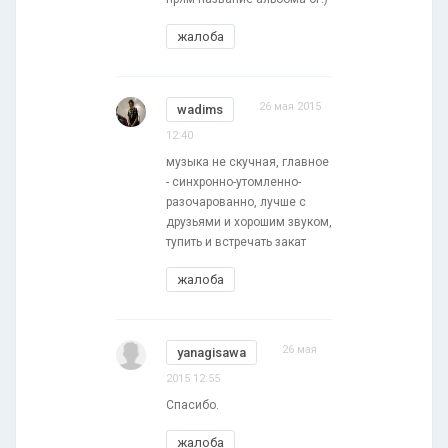
жалоба
26 мая 2015
wadims
12:40
музыка не скучная, главное
- синхронно-утомленно-
разочарованно, лучше с
друзьями и хорошим звуком,
тупить и встречать закат
жалоба
26 мая
yanagisawa
2015 12:55
Спасибо.
жалоба