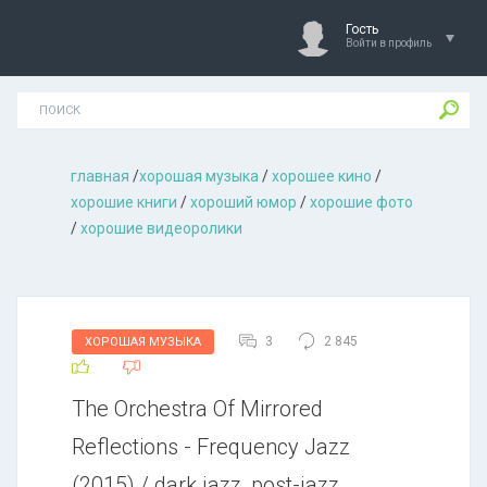
Гость
Войти в профиль
главная
/
хорошая музыкa
/
хорошее кино
/
хорошие книги
/
хороший юмор
/
хорошие фото
/
хорошие видеоролики
3
2 845
ХОРОШАЯ МУЗЫКА
The Orchestra Of Mirrored
Reflections - Frequency Jazz
(2015) / dark jazz, post-jazz,