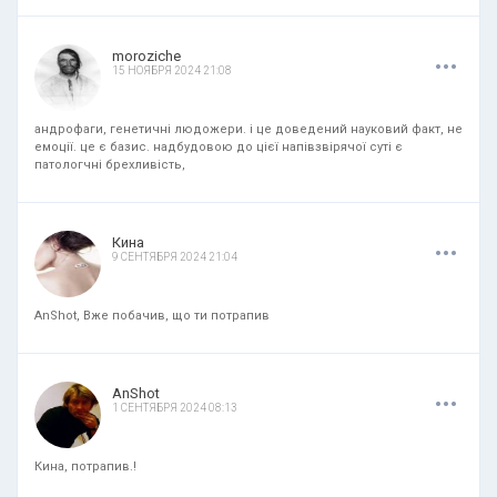
.
.
.
moroziche
15 НОЯБРЯ 2024 21:08
андрофаги, генетичні людожери. і це доведений науковий факт, не
емоції. це є базис. надбудовою до цієї напівзвірячої суті є
патологчні брехливість,
.
.
.
Кина
9 СЕНТЯБРЯ 2024 21:04
AnShot, Вже побачив, що ти потрапив
.
.
.
AnShot
1 СЕНТЯБРЯ 2024 08:13
Кина, потрапив.!