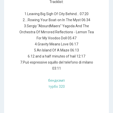
Tracklist:
1.Leaving Big Sigh Of City Behind... 07:20
2....Rowing Your Boat-on In The Myst 06:34
3.Sergiy "AbsurdMaers" Yagoda And The
Orchestra Of Mirrored Reflections - Lemon Tea
For My Voodoo Doll 05:47
4.Gravity Means Love 06:17
5.An Island Of A Maze 06:13
6.12 and a half minutes of hail 12:17
7.Può espressive squillo del telefono di milano
03:11
бендкэмп
турбо 320