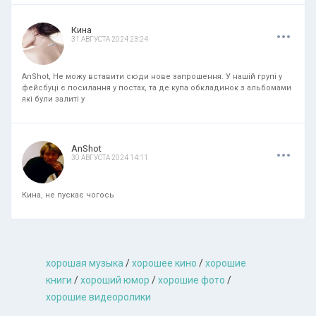
.
.
.
Кина
31 АВГУСТА 2024 23:24
AnShot, Не можу вставити сюди нове запрошення. У нашій групі у
фейсбуці є посилання у постах, та де купа обкладинок з альбомами
які були залиті у
.
.
.
AnShot
30 АВГУСТА 2024 14:11
Кина, не пускає чогось
хорошая музыкa
/
хорошее кино
/
хорошие
книги
/
хороший юмор
/
хорошие фото
/
хорошие видеоролики