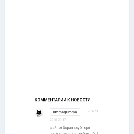
КОММЕНТАРИИ К НОВОСТИ
26 мая
ummagumma
2015 09:47
файно) борин клуб горя-
прям название альбома бг.)