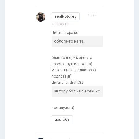
4 мая
realkotofey
2015 00:13
Цитата: гаражо
облога-то не та!
блин точно, у меня эта
просто внутри лежала)
может кто из редакторов
подправит)
Цитата: andrulik32
автору большой сенькс
пожалуйста)
жалоба