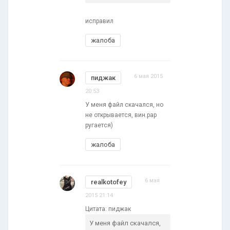
исправил
жалоба
6 мая 2015
пиджак
20:53
У меня файл скачался, но
не открывается, вин.рар
ругается)
жалоба
6 мая
realkotofey
2015 21:14
Цитата: пиджак
У меня файл скачался,