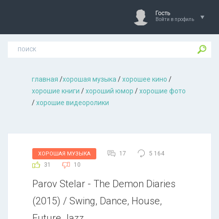
Гость
Войти в профиль
главная
/
хорошая музыкa
/
хорошее кино
/
хорошие книги
/
хороший юмор
/
хорошие фото
/
хорошие видеоролики
17
5 164
ХОРОШАЯ МУЗЫКА
31
10
Parov Stelar - The Demon Diaries
(2015) / Swing, Dance, House,
Future Jazz