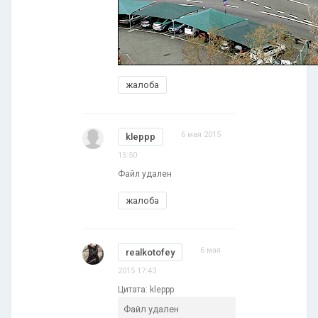
жалоба
6 мая 2015
kleppp
15:50
Файл удален
жалоба
6 мая
realkotofey
2015 17:43
Цитата: kleppp
Файл удален