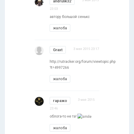
3 мая 2015
andrulik32
23:03
автору большой сенькс
жалоба
3 мая 2015 23:17
Graxt
http://rutracker.org/forum/viewtopic.php
?t=4997266
жалоба
3 мая 2015
гаражо
23:46
облога-то не та!
жалоба