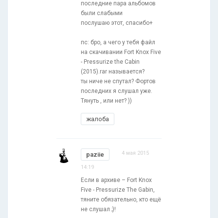
последние пара альбомов
были слабыми
послушаю этот, спасибо+
пс: бро, а чего у тебя файл
на скачивании Fort Knox Five
- Pressurize the Cabin
(2015).rar называется?
ты ниче не спутал? Фортов
последних я слушал уже.
Тянуть , или нет? ))
жалоба
4 мая 2015
paziie
14:19
Если в архиве – Fort Knox
Five - Pressurize The Gabin,
тяните обязательно, кто ещё
не слушал ;)!