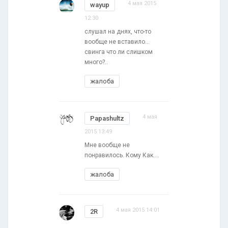
4 мая 2015
wayup
12:30
слушал на днях, что-то
вообще не вставило...
свинга что ли слишком
много?..
жалоба
4 мая
Papashultz
2015 13:49
Мне вообще не
понравилось. Кому Как....
жалоба
4 мая 2015 14:01
2R