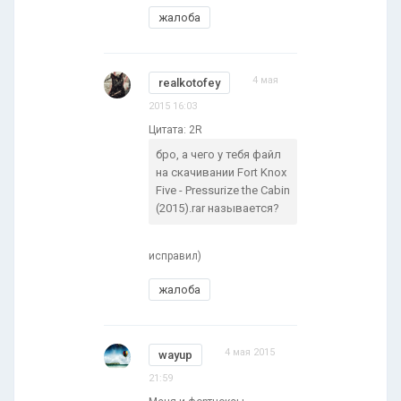
жалоба
4 мая
realkotofey
2015 16:03
Цитата: 2R
бро, а чего у тебя файл
на скачивании Fort Knox
Five - Pressurize the Cabin
(2015).rar называется?
исправил)
жалоба
4 мая 2015
wayup
21:59