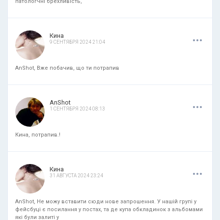
патологчні брехливість,
.
.
.
Кина
9 СЕНТЯБРЯ 2024 21:04
AnShot, Вже побачив, що ти потрапив
.
.
.
AnShot
1 СЕНТЯБРЯ 2024 08:13
Кина, потрапив.!
.
.
.
Кина
31 АВГУСТА 2024 23:24
AnShot, Не можу вставити сюди нове запрошення. У нашій групі у
фейсбуці є посилання у постах, та де купа обкладинок з альбомами
які були залиті у