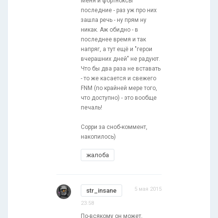
Меня и фортноксы
последние - раз уж про них
зашла речь - ну прям ну
никак. Аж обидно - в
последнее время и так
напряг, а тут ещё и "герои
вчерашних дней" не радуют.
Что бы два раза не вставать
- то же касается и свежего
FNM (по крайней мере того,
что доступно) - это вообще
печаль!
Сорри за сноб-коммент,
накопилось)
жалоба
5 мая 2015
str_insane
23:58
По-всякому он может,