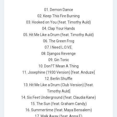
01. Demon Dance
02. Keep This Fire Burning
03. Hooked on You (feat. Timothy Auld)
04. Clap Your Hands
05. Hit Me Like a Drum (feat. Timothy Auld)
06. The Green Frog
07. I Need L.O.V.E.
08. Djangos Revenge
09. Gin Tonic
10. Don?T Mean A Thing
11. Josephine (1930 Version) [feat. Anduze]
12. Berlin Shuffle
13. Hit Me Like a Drum (Club Version) [feat.
Timothy Auld]
14. Six Feet Underground (feat. Claudia Kane)
15. The Sun (feat. Graham Candy)
16. Summertime (feat. Maya Bensalem)
17. Walk Away (feat. Anna F.)