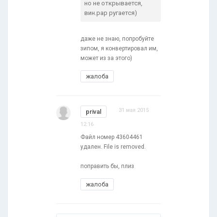
но не открывается,
вин.рар ругается)
даже не знаю, попробуйте
зипом, я конвертировал им,
может из за этого)
жалоба
31 мая 2015
prival
12:16
Файл номер 43604461
удален. File is removed.
поправить бы, плиз
жалоба