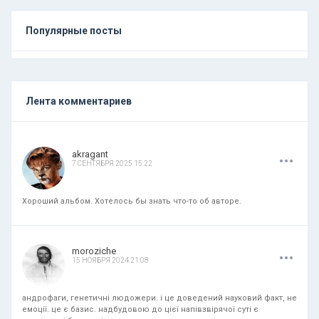
Популярные посты
Лента комментариев
.
.
.
akragant
7 СЕНТЯБРЯ 2025 15:22
Хороший альбом. Хотелось бы знать что-то об авторе.
.
.
.
moroziche
15 НОЯБРЯ 2024 21:08
андрофаги, генетичні людожери. і це доведений науковий факт, не
емоції. це є базис. надбудовою до цієї напівзвірячої суті є