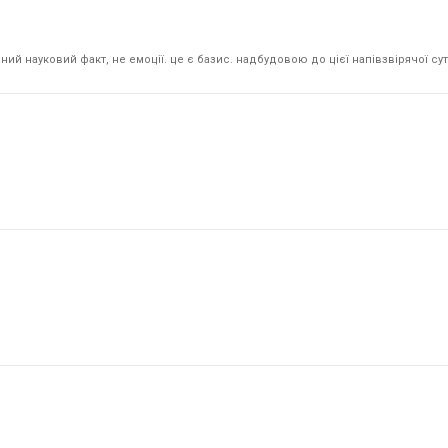
й науковий факт, не емоції. це є базис. надбудовою до цієї напівзвірячої суті