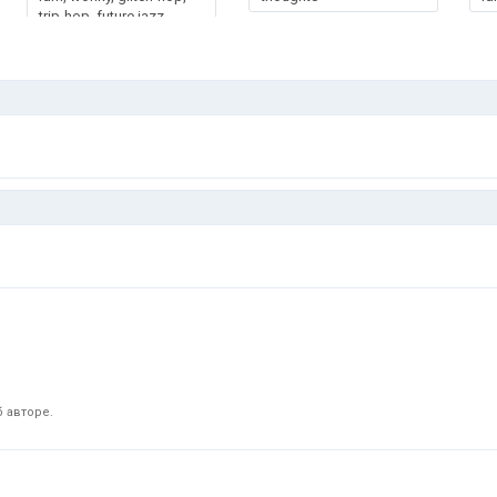
trip-hop, future jazz,
electronic, experimental
 авторе.