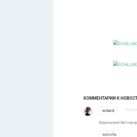
КОММЕНТАРИИ К НОВОС
24 апр
wi4ard
Апрельский бит-товорн
жалоба