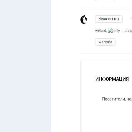
2
dima121181
wi4ard
,
, на з
жалоба
ИНФОРМАЦИЯ
Посетители, н