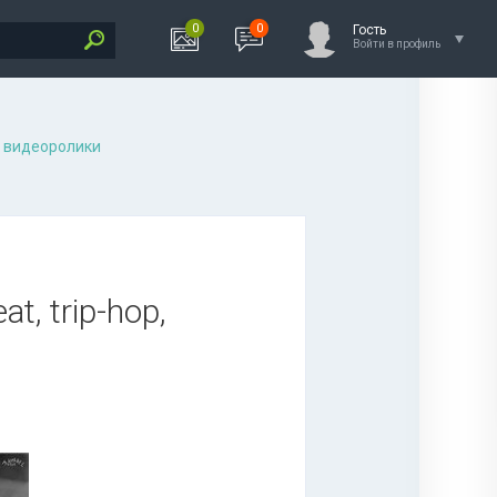
0
0
Гость
Войти в профиль
 видеоролики
t, trip-hop,