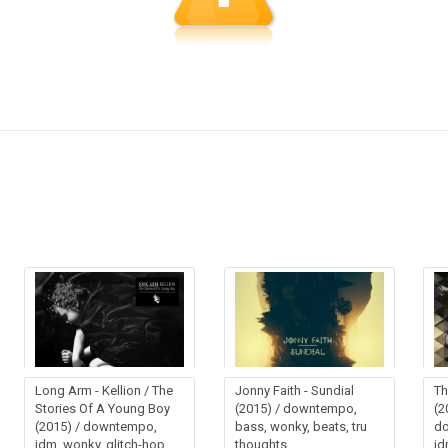
Long Arm - Kellion / The
Jonny Faith - Sundial
Th
Stories Of A Young Boy
(2015) / downtempo,
(2
(2015) / downtempo,
bass, wonky, beats, tru
do
idm, wonky, glitch-hop,
thoughts
id