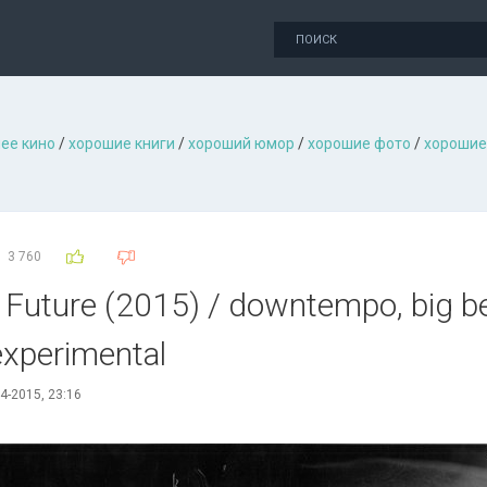
ее кино
/
хорошие книги
/
хороший юмор
/
хорошие фото
/
хорошие
3 760
Future (2015) / downtempo, big bea
 experimental
4-2015, 23:16