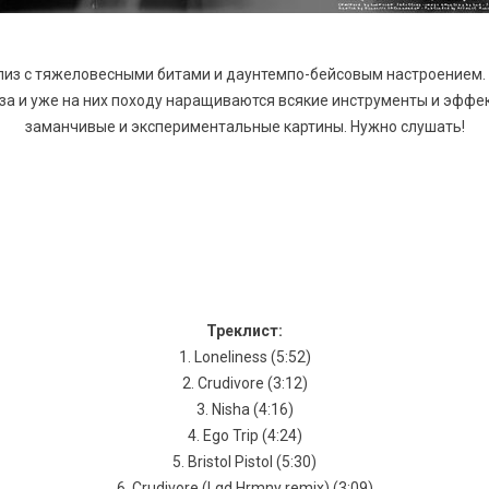
елиз с тяжеловесными битами и даунтемпо-бейсовым настроением.
а и уже на них походу наращиваются всякие инструменты и эффе
заманчивые и экспериментальные картины. Нужно слушать!
Треклист:
1. Loneliness (5:52)
2. Crudivore (3:12)
3. Nisha (4:16)
4. Ego Trip (4:24)
5. Bristol Pistol (5:30)
6. Crudivore (Lqd Hrmny remix) (3:09)