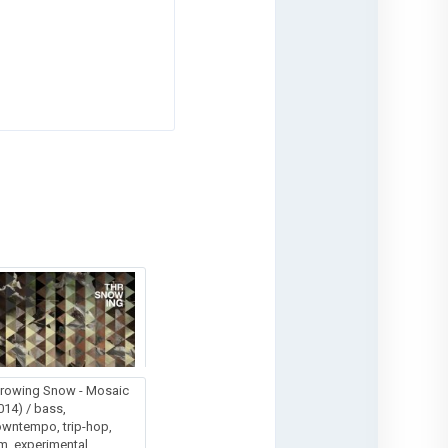
rowing Snow - Mosaic
014) / bass,
wntempo, trip-hop,
m, experimental