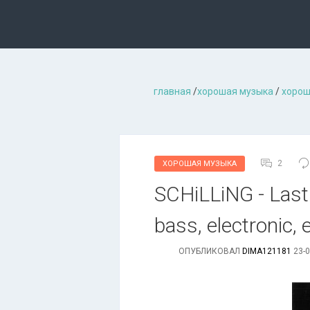
главная
/
хорошая музыкa
/
хорош
2
ХОРОШАЯ МУЗЫКА
SCHiLLiNG - Last 
bass, electronic,
ОПУБЛИКОВАЛ
DIMA121181
23-0