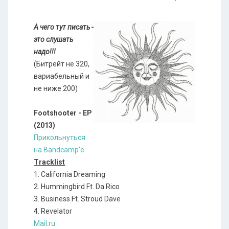
А чего тут писать -
это слушать
надо!!!
(Битрейт не 320,
вариабельный и
не ниже 200)
Footshooter - EP
(2013)
Прикольнуться
на Bandcamp'e
Tracklist
1. California Dreaming
2. Hummingbird Ft. Da Rico
3. Business Ft. Stroud Dave
4. Revelator
Mail.ru