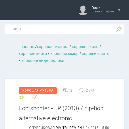
Гость
Войти в профиль
главная
/
хорошая музыкa
/
хорошее кино
/
хорошие книги
/
хороший юмор
/
хорошие фото
/
хорошие видеоролики
2
2 341
ХОРОШАЯ МУЗЫКА
Footshooter - EP (2013) / hip-hop,
alternative electronic
ОПУБЛИКОВАЛ
DIMITRII.DEMIEN
6-04-2015, 15:50