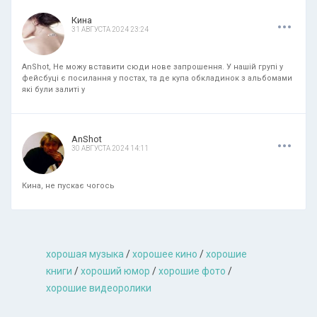
.
.
.
Кина
31 АВГУСТА 2024 23:24
AnShot, Не можу вставити сюди нове запрошення. У нашій групі у
фейсбуці є посилання у постах, та де купа обкладинок з альбомами
які були залиті у
.
.
.
AnShot
30 АВГУСТА 2024 14:11
Кина, не пускає чогось
хорошая музыкa
/
хорошее кино
/
хорошие
книги
/
хороший юмор
/
хорошие фото
/
хорошие видеоролики