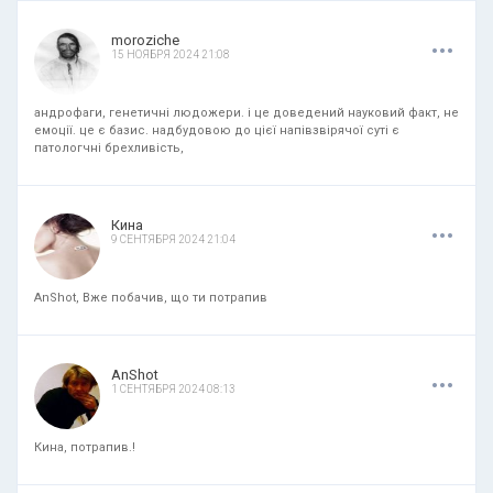
.
.
.
moroziche
15 НОЯБРЯ 2024 21:08
андрофаги, генетичні людожери. і це доведений науковий факт, не
емоції. це є базис. надбудовою до цієї напівзвірячої суті є
патологчні брехливість,
.
.
.
Кина
9 СЕНТЯБРЯ 2024 21:04
AnShot, Вже побачив, що ти потрапив
.
.
.
AnShot
1 СЕНТЯБРЯ 2024 08:13
Кина, потрапив.!