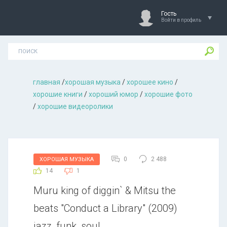
Гость
Войти в профиль
главная
/
хорошая музыкa
/
хорошее кино
/
хорошие книги
/
хороший юмор
/
хорошие фото
/
хорошие видеоролики
0
2 488
ХОРОШАЯ МУЗЫКА
14
1
Muru king of diggin` & Mitsu the
beats "Conduct a Library" (2009)
jazz, funk, soul