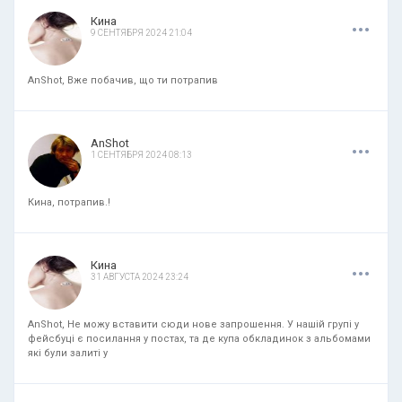
.
.
.
Кина
9 СЕНТЯБРЯ 2024 21:04
AnShot, Вже побачив, що ти потрапив
.
.
.
AnShot
1 СЕНТЯБРЯ 2024 08:13
Кина, потрапив.!
.
.
.
Кина
31 АВГУСТА 2024 23:24
AnShot, Не можу вставити сюди нове запрошення. У нашій групі у
фейсбуці є посилання у постах, та де купа обкладинок з альбомами
які були залиті у