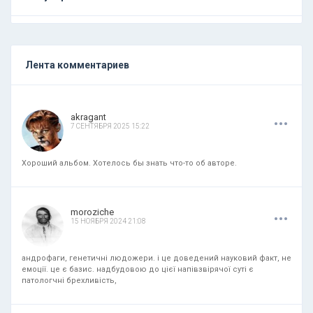
Лента комментариев
.
.
.
akragant
7 СЕНТЯБРЯ 2025 15:22
Хороший альбом. Хотелось бы знать что-то об авторе.
.
.
.
moroziche
15 НОЯБРЯ 2024 21:08
андрофаги, генетичні людожери. і це доведений науковий факт, не
емоції. це є базис. надбудовою до цієї напівзвірячої суті є
патологчні брехливість,