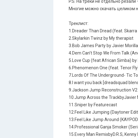
P.S. На треки не отдельно резал
Многие можно cкачать целиком н
Треклист:
1.Dreader Than Dread (feat. Skarra 
2.Skylarkin Twinz by My therapist
3.Bob James Party by Javier Morill
4.Dem Can't Stop We From Talk 
5.Love Cup (feat African Simba) by
6.Phenomenon One (feat. Tenor Fly)
7.Lords Of The Underground- Tic T
8.I want you back [ dreadsquad blend
9.Jackson Jump Reconstruction V2 
10.Jump Across the TrackbyJavier M
11.Sniper by Featurecast
12.Feel Like Jumping (Daytoner Edit)
13.Feel Like Jump Around (KAYPO
14.Professional Ganja Smoker (Seria
15.Every Man RemixbyD.R.S, Kenny K