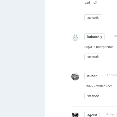
ead.mp3
жалоба
1 а
kabatskiy
норм. в настроение!
жалоба
1 апрел
Kuzen
Отлично!Спасибо!
жалоба
4 апрел
agoist