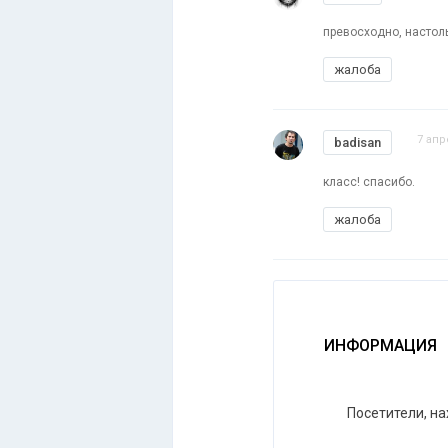
превосходно, настол
жалоба
7 апр
badisan
класс! спасибо.
жалоба
ИНФОРМАЦИЯ
Посетители, н