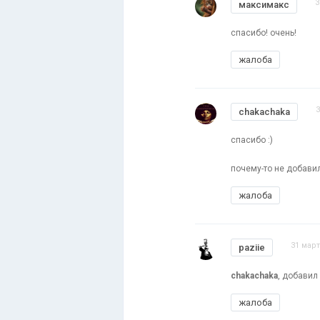
3
максимакс
спасибо! очень!
жалоба
3
chakachaka
cпасибо :)
почему-то не добави
жалоба
31 март
paziie
chakachaka
, добавил
жалоба