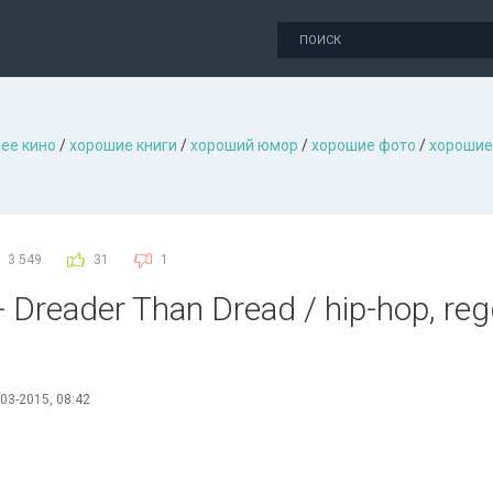
ее кино
/
хорошие книги
/
хороший юмор
/
хорошие фото
/
хорошие
3 549
31
1
Dreader Than Dread / hip-hop, reg
03-2015, 08:42