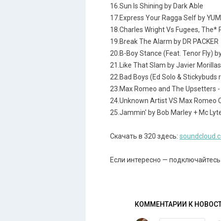
16.Sun Is Shining by Dark Able
17.Express Your Ragga Self by YU
18.Charles Wright Vs Fugees, The* 
19.Break The Alarm by DR PACKER
20.B-Boy Stance (Feat. Tenor Fly) by
21.Like That Slam by Javier Morillas
22.Bad Boys (Ed Solo & Stickybuds
23.Max Romeo and The Upsetters -
24.Unknown Artist VS Max Romeo C
25.Jammin' by Bob Marley + Mc Lyt
Cкачать в 320 здесь:
soundcloud.
Если интересно — подключайтесь
КОММЕНТАРИИ К НОВОС