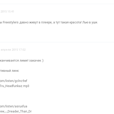
 2015 15:41
Freestylers давно живут в плеере, а тут такая красота! Лью в уши.
 апреля 2015 17:02
анчивается лимит закачек :)
ативный линк:
com/listen/gclnc9ef
_Tru_Headfunkaz.mp3
com/listen/asruxfua
ew_-_Dreader_Than_Dr