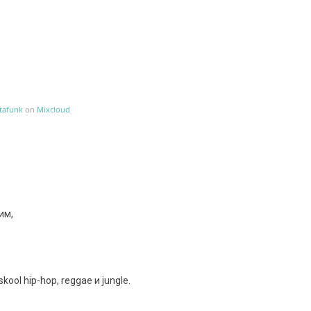
tafunk
on
Mixcloud
им,
ool hip-hop, reggae и jungle.