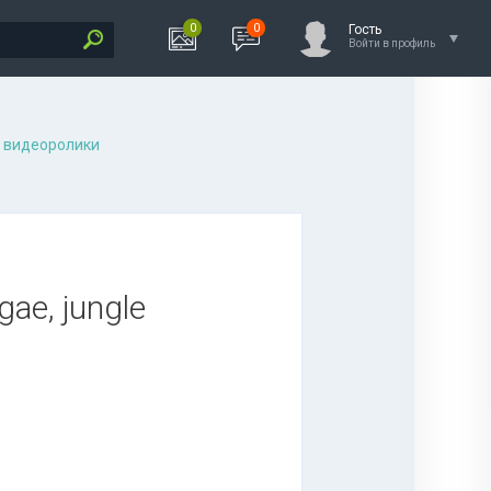
0
0
Гость
Войти в профиль
 видеоролики
gae, jungle