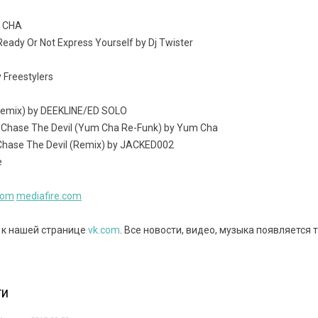
M CHA
Ready Or Not Express Yourself by Dj Twister
 Freestylers
 remix) by DEEKLINE/ED SOLO
 Chase The Devil (Yum Cha Re-Funk) by Yum Cha
hase The Devil (Remix) by JACKED002
e
com
mediafire.com
 к нашей странице
vk.com
. Все новости, видео, музыка появляется 
ТИ