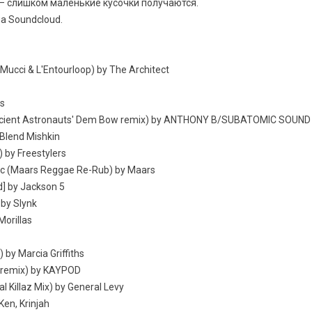
и — слишком маленькие кусочки получаются.
а Soundcloud.
Mucci & L'Entourloop) by The Architect
as
(Ancient Astronauts' Dem Bow remix) by ANTHONY B/SUBATOMIC SO
 Blend Mishkin
 by Freestylers
oc (Maars Reggae Re-Rub) by Maars
 ] by Jackson 5
by Slynk
orillas
 by Marcia Griffiths
Dremix) by KAYPOD
l Killaz Mix) by General Levy
en, Krinjah