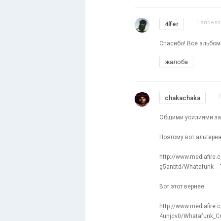
1 апреля
4lfer
Спасибо! Все альбомы 
жалоба
1
chakachaka
Общими усилиями зак
Поэтому вот альтерн
http://www.mediafire.
g5anbtd/Whatafunk_-
Вот этот вернее:
http://www.mediafire.
4unjcv0/Whatafunk_Cr