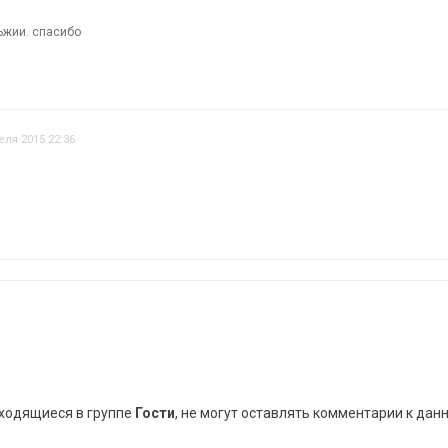
ьжии. спасибо
еля 2015 22:36
аходящиеся в группе
Гости
, не могут оставлять комментарии к дан