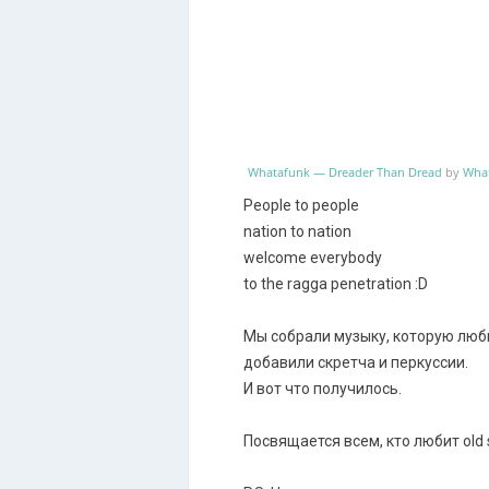
Whatafunk — Dreader Than Dread
by
Wha
People to people
nation to nation
welcome everybody
to the ragga penetration :D
Мы собрали музыку, которую люб
добавили скретча и перкуссии.
И вот что получилось.
Посвящается всем, кто любит old sk