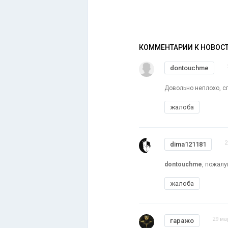
КОММЕНТАРИИ К НОВОС
dontouchme
Довольно неплохо, с
жалоба
2
dima121181
dontouchme
, пожалу
жалоба
29 ма
гаражо