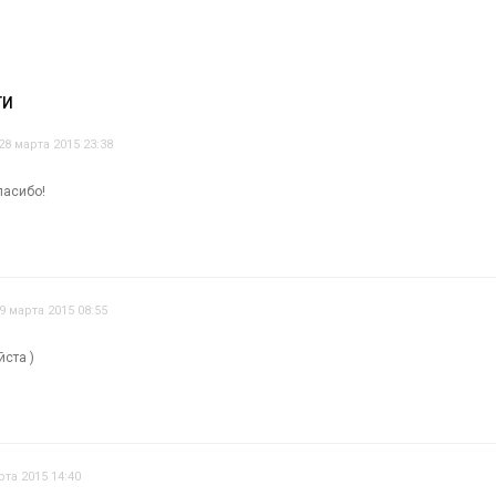
ТИ
28 марта 2015 23:38
пасибо!
9 марта 2015 08:55
йста )
рта 2015 14:40