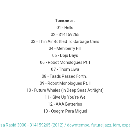
Треклист:
01 - Hello
02 - 314159265
03 - Thin Air Bottled To Garbage Cans
04 - Mehlberry Hill
05 - Dojo Days
06 - Robot Monologues Pt. I
07 - Thom Liwa
08 - Taads Passed Forth...
09 - Robot Monologues Pt. II
10 - Future Whales (In Deep Seas At Night)
11 - Give Up You're We
12 - AAA Batteries
13 - Osegm Para Miguel