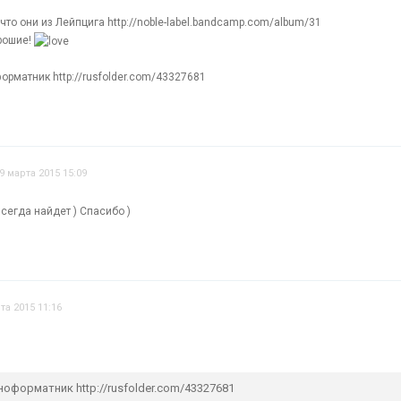
что они из Лейпцига http://noble-label.bandcamp.com/album/31
рошие!
орматник http://rusfolder.com/43327681
9 марта 2015 15:09
 всегда найдет ) Спасибо )
та 2015 11:16
ноформатник http://rusfolder.com/43327681