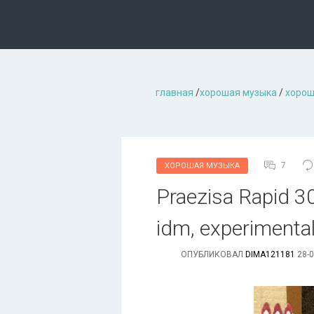
главная
/
хорошая музыкa
/
хорош
7
ХОРОШАЯ МУЗЫКА
Praezisa Rapid 3
idm, experimenta
ОПУБЛИКОВАЛ
DIMA121181
28-0