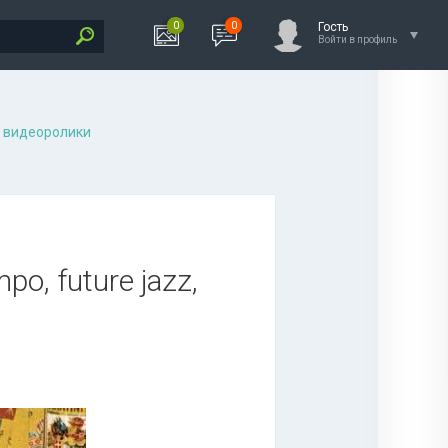
0
0
Гость
Войти в профиль
 видеоролики
o, future jazz,