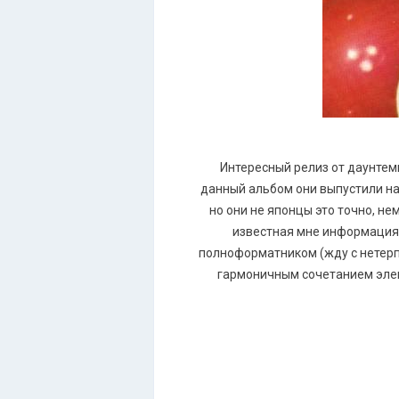
Интересный релиз от даунтемп
данный альбом они выпустили на
но они не японцы это точно, не
известная мне информация 
полноформатником (жду с нетерп
гармоничным сочетанием элек