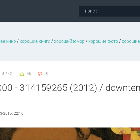
ее кино
/
хорошие книги
/
хороший юмор
/
хорошие фото
/
хорошие
3 242
46
8
000 - 314159265 (2012) / downtemp
l
3-2015, 22:16