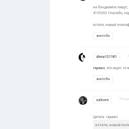
на бэндкемпе пишут, 
4159265 Спасибо, хо
кстати, новый полноф
жалоба
2
dima121181
гаражо
, кто ищет, то
жалоба
30 мар
uzborn
Цитата: гаражо
кстати, новый пол