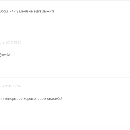
ьбом. или у меня не едут лыжи?)
рта 2015 13:53
ля 2015 19:24
л) теперь всё хорошо! всем спасибо!