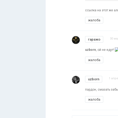
ссылка на этот же ал
жалоба
30 ма
гаражо
uzborn
, ой не едут!
жалоба
1 апре
uzborn
пардон, смазать забы
жалоба