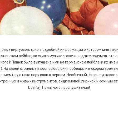
овых виртуозов, трио, подробной информации о котором мне так и
 японском лейбле, по стилю музыки я сначала даже подумал, что э
много ИПишек было выпущено ими на германском лейбле, и их имен
). На своей странице в soundcloud они пообещали в скором време
ением), ну а пока пару слов о первом. Необычный, фьюче-джазов
тронных и живых инструментов, айдиэмовой лирикой и сочным з
Dosh'а). Приятного прослушивания!