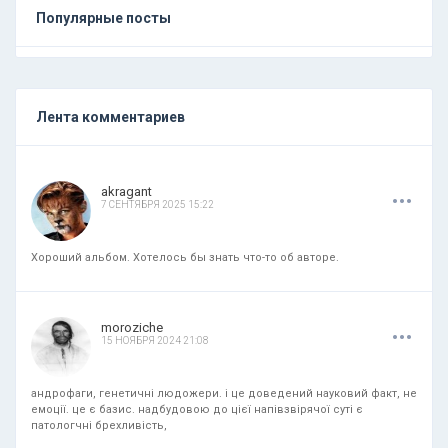
Популярные посты
Лента комментариев
.
.
.
akragant
7 СЕНТЯБРЯ 2025 15:22
Хороший альбом. Хотелось бы знать что-то об авторе.
.
.
.
moroziche
15 НОЯБРЯ 2024 21:08
андрофаги, генетичні людожери. і це доведений науковий факт, не
емоції. це є базис. надбудовою до цієї напівзвірячої суті є
патологчні брехливість,