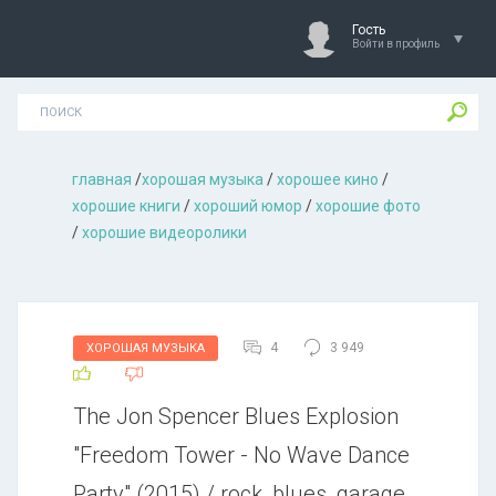
Гость
Войти в профиль
главная
/
хорошая музыкa
/
хорошее кино
/
хорошие книги
/
хороший юмор
/
хорошие фото
/
хорошие видеоролики
4
3 949
ХОРОШАЯ МУЗЫКА
The Jon Spencer Blues Explosion
"Freedom Tower - No Wave Dance
Party" (2015) / rock, blues, garage