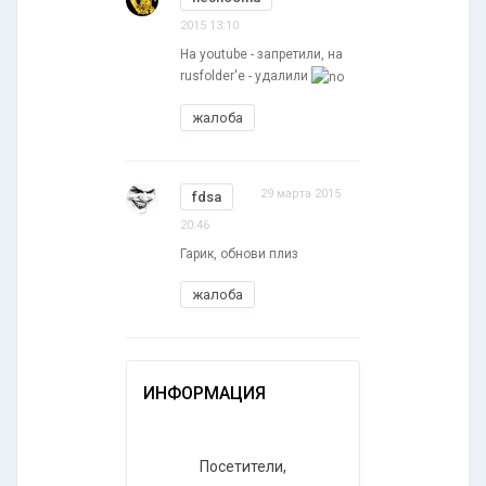
2015 13:10
На youtube - запретили, на
rusfolder'е - удалили
жалоба
29 марта 2015
fdsa
20:46
Гарик, обнови плиз
жалоба
ИНФОРМАЦИЯ
Посетители,