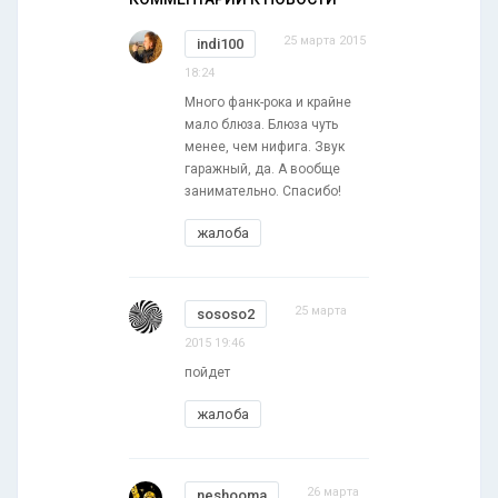
25 марта 2015
indi100
18:24
Много фанк-рока и крайне
мало блюза. Блюза чуть
менее, чем нифига. Звук
гаражный, да. А вообще
занимательно. Спасибо!
жалоба
25 марта
sososo2
2015 19:46
пойдет
жалоба
26 марта
neshooma