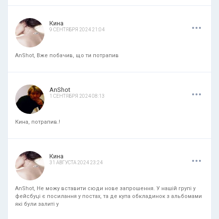
.
.
.
Кина
9 СЕНТЯБРЯ 2024 21:04
AnShot, Вже побачив, що ти потрапив
.
.
.
AnShot
1 СЕНТЯБРЯ 2024 08:13
Кина, потрапив.!
.
.
.
Кина
31 АВГУСТА 2024 23:24
AnShot, Не можу вставити сюди нове запрошення. У нашій групі у
фейсбуці є посилання у постах, та де купа обкладинок з альбомами
які були залиті у