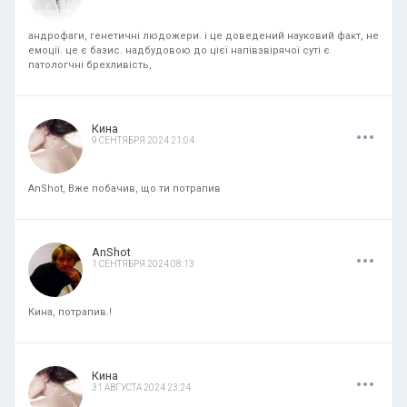
андрофаги, генетичні людожери. і це доведений науковий факт, не
емоції. це є базис. надбудовою до цієї напівзвірячої суті є
патологчні брехливість,
.
.
.
Кина
9 СЕНТЯБРЯ 2024 21:04
AnShot, Вже побачив, що ти потрапив
.
.
.
AnShot
1 СЕНТЯБРЯ 2024 08:13
Кина, потрапив.!
.
.
.
Кина
31 АВГУСТА 2024 23:24