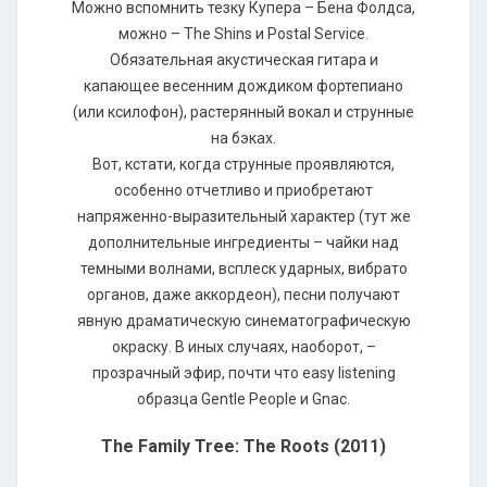
Можно вспомнить тезку Купера – Бена Фолдса,
можно – The Shins и Postal Service.
Обязательная акустическая гитара и
капающее весенним дождиком фортепиано
(или ксилофон), растерянный вокал и струнные
на бэках.
Вот, кстати, когда струнные проявляются,
особенно отчетливо и приобретают
напряженно-выразительный характер (тут же
дополнительные ингредиенты – чайки над
темными волнами, всплеск ударных, вибрато
органов, даже аккордеон), песни получают
явную драматическую синематографическую
окраску. В иных случаях, наоборот, –
прозрачный эфир, почти что easy listening
образца Gentle People и Gnac.
The Family Tree: The Roots (2011)