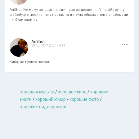
AnShot, Не можу вставити сюди нове запрошення. У нашій групі у
фейсбуці є посилання у постах, та де купа обкладинок з альбомами
які були залиті у
.
.
.
AnShot
30 АВГУСТА 2024 14:11
Кина, не пускає чогось
хорошая музыкa
/
хорошее кино
/
хорошие
книги
/
хороший юмор
/
хорошие фото
/
хорошие видеоролики