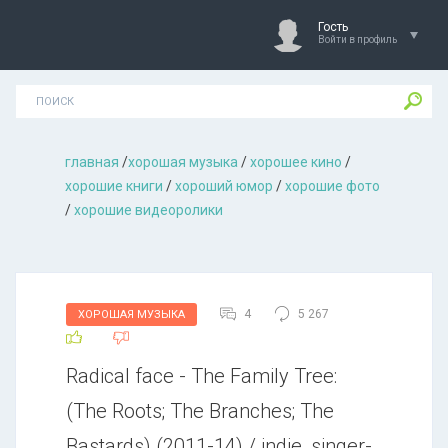
Гость
Войти в профиль
главная
/
хорошая музыкa
/
хорошее кино
/
хорошие книги
/
хороший юмор
/
хорошие фото
/
хорошие видеоролики
4
5 267
ХОРОШАЯ МУЗЫКА
Radical face - The Family Tree:
(The Roots; The Branches; The
Bastards) (2011-14) / indie, singer-