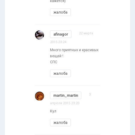
кажется)
жалоба
22 марта
afinagor
2015 23:24
Много приятных и красивых
вещей !
СПС
жалоба
3
martin_martin
апреля 2015 23:20
Кул
жалоба