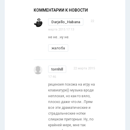
КОММЕНТАРИИ К НОВОСТИ
22
Darjello_Habana
марта 2015 17:13
не не...ну не.
жалоба
22 марта 2015
tornhill
17:46
рецензия похожа на игру на
клавиатуре)) музыка вроде
неплохая, но как-то вяло,
плоско даже что-ли...Прям
все эти драматические и
страдальческие нотки
слишком приторные. Ну, по
крайней мере, мне так