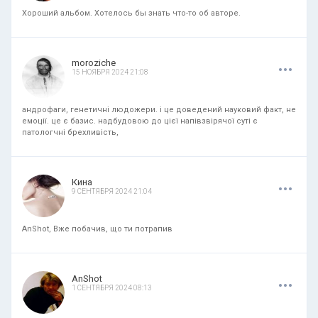
Хороший альбом. Хотелось бы знать что-то об авторе.
.
.
.
moroziche
15 НОЯБРЯ 2024 21:08
андрофаги, генетичні людожери. і це доведений науковий факт, не
емоції. це є базис. надбудовою до цієї напівзвірячої суті є
патологчні брехливість,
.
.
.
Кина
9 СЕНТЯБРЯ 2024 21:04
AnShot, Вже побачив, що ти потрапив
.
.
.
AnShot
1 СЕНТЯБРЯ 2024 08:13