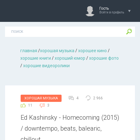
Гость
Войти в профиль
главная
/
хорошая музыкa
/
хорошее кино
/
хорошие книги
/
хороший юмор
/
хорошие фото
/
хорошие видеоролики
4
2 966
ХОРОШАЯ МУЗЫКА
11
3
Ed Kashinsky - Homecoming (2015)
/ downtempo, beats, balearic,
chillout