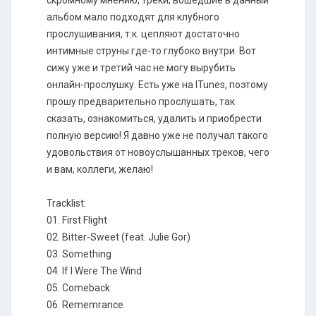
скромному мнению, треки, вошедшие в данный
альбом мало подходят для клубного
прослушивания, т.к. цепляют достаточно
интимные струны где-то глубоко внутри. Вот
сижу уже и третий час не могу вырубить
онлайн-прослушку. Есть уже на ITunes, поэтому
прошу предварительно прослушать, так
сказать, ознакомиться, удалить и приобрести
полную версию! Я давно уже не получал такого
удовольствия от новоуслышанных треков, чего
и вам, коллеги, желаю!
Tracklist:
01. First Flight
02. Bitter-Sweet (feat. Julie Gor)
03. Something
04. If I Were The Wind
05. Comeback
06. Rememrance