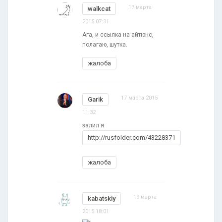
17 марта
walkcat
2015 07:31
Ага, и ссылка на айтюнс,
полагаю, шутка.
жалоба
17 марта 2015
Garik
11:32
залил я
http://rusfolder.com/43228371
жалоба
19 марта
kabatskiy
2015 18:01