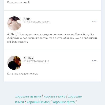
Кина, потрапив.!
.
.
.
Кина
31 АВГУСТА 2024 23:24
AnShot, Не можу вставити сюди нове запрошення. У нашій групі у
фейсбуці є посилання у постах, та де купа обкладинок з альбомами
які були залиті у
.
.
.
AnShot
30 АВГУСТА 2024 14:11
Кина, не пускає чогось
хорошая музыкa
/
хорошее кино
/
хорошие
книги
/
хороший юмор
/
хорошие фото
/