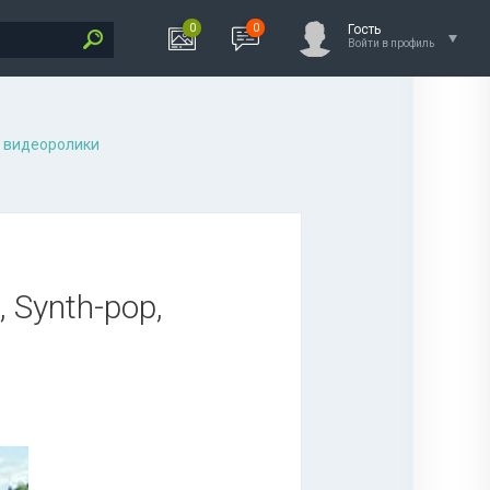
0
0
Гость
Войти в профиль
 видеоролики
, Synth-pop,