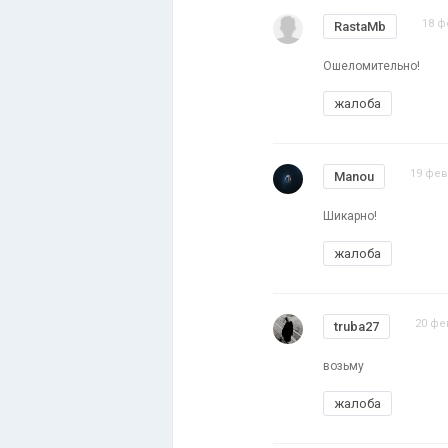
18 ф
RastaMb
Ошеломительно!
жалоба
19 фев
Manou
Шикарно!
жалоба
20 фе
truba27
возьму
жалоба