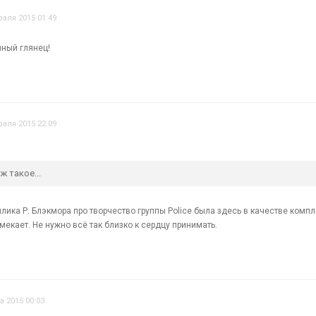
аля 2015 01:49
ный глянец!
аля 2015 22:09
ж такое...
плика Р. Блэкмора про творчество группы Police была здесь в качестве комп
мекает. Не нужно всё так близко к сердцу принимать.
а 2015 00:03