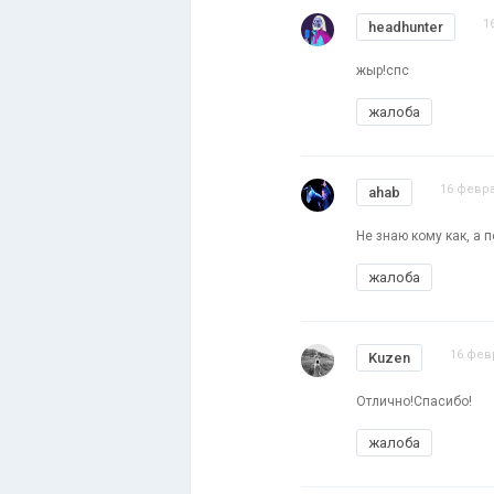
1
headhunter
жыр!спс
жалоба
16 февра
ahab
Не знаю кому как, а 
жалоба
16 фев
Kuzen
Отлично!Спасибо!
жалоба