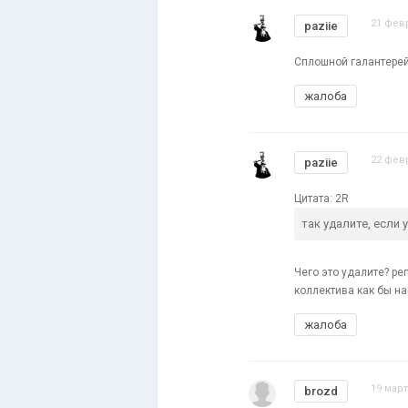
21 февр
paziie
Сплошной галантерей
жалоба
22 февр
paziie
Цитата: 2R
так удалите, если у
Чего это удалите? ре
коллектива как бы на
жалоба
19 март
brozd