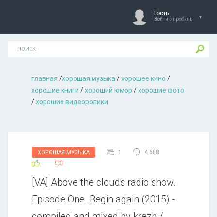
Гость
Войти в профиль
главная
/
хорошая музыкa
/
хорошее кино
/
хорошие книги
/
хороший юмор
/
хорошие фото
/
хорошие видеоролики
1
4 688
ХОРОШАЯ МУЗЫКА
[VA] Above the clouds radio show.
Episode One. Begin again (2015) -
compiled and mixed by krezh /