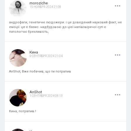
.
.
.
moroziche
15 НОЯБРЯ 2024 21:08
андрофаги, генетичні людожери. і це доведений науковий факт, не
емоції. це є базис. надбудовою до цієї напівзвірячої суті є
патологчні брехливість,
.
.
.
Кина
9 СЕНТЯБРЯ 2024 21:04
AnShot, Вже побачив, що ти потрапив
.
.
.
AnShot
1 СЕНТЯБРЯ 2024 08:13
Кина, потрапив.!