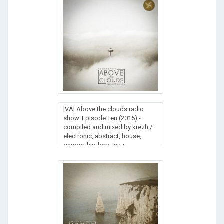
[VA] Above the clouds radio
show. Episode Ten (2015) -
compiled and mixed by krezh /
electronic, abstract, house,
garage, hip-hop, jazz