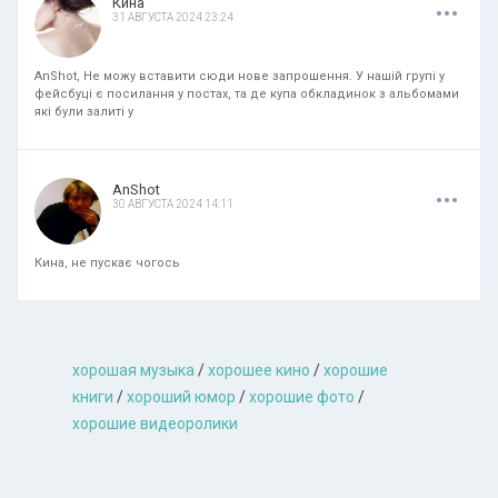
.
.
.
Кина
31 АВГУСТА 2024 23:24
AnShot, Не можу вставити сюди нове запрошення. У нашій групі у
фейсбуці є посилання у постах, та де купа обкладинок з альбомами
які були залиті у
.
.
.
AnShot
30 АВГУСТА 2024 14:11
Кина, не пускає чогось
хорошая музыкa
/
хорошее кино
/
хорошие
книги
/
хороший юмор
/
хорошие фото
/
хорошие видеоролики