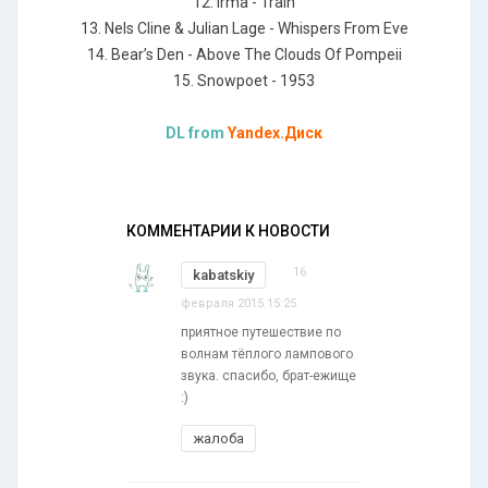
12. Irma - Train
13. Nels Cline & Julian Lage - Whispers From Eve
14. Bear’s Den - Above The Clouds Of Pompeii
15. Snowpoet - 1953
DL from
Yandex.Диск
КОММЕНТАРИИ К НОВОСТИ
16
kabatskiy
февраля 2015 15:25
приятное путешествие по
волнам тёплого лампового
звука. спасибо, брат-ежище
:)
жалоба