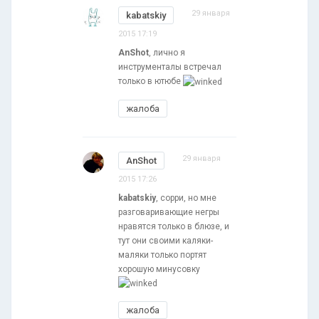
29 января
kabatskiy
2015 17:19
AnShot
, лично я
инструменталы встречал
только в ютюбе
жалоба
29 января
AnShot
2015 17:26
kabatskiy
, сорри, но мне
разговаривающие негры
нравятся только в блюзе, и
тут они своими каляки-
маляки только портят
хорошую минусовку
жалоба