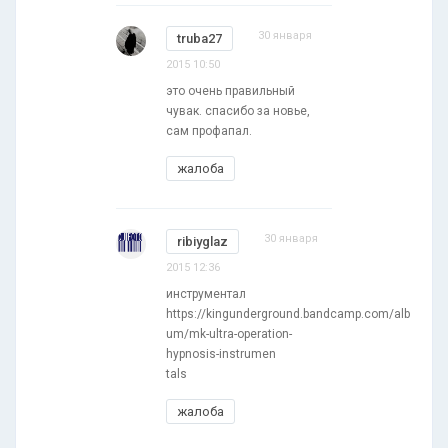
30 января
truba27
2015 10:50
это очень правильный
чувак. спасибо за новье,
сам профапал.
жалоба
30 января
ribiyglaz
2015 12:36
инструментал
https://kingunderground.bandcamp.com/alb
um/mk-ultra-operation-
hypnosis-instrumen
tals
жалоба