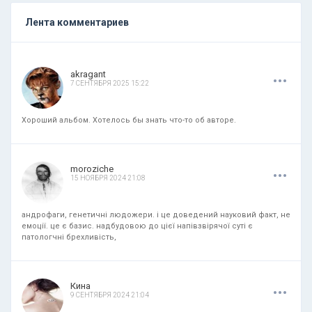
Лента комментариев
.
.
.
akragant
7 СЕНТЯБРЯ 2025 15:22
Хороший альбом. Хотелось бы знать что-то об авторе.
.
.
.
moroziche
15 НОЯБРЯ 2024 21:08
андрофаги, генетичні людожери. і це доведений науковий факт, не
емоції. це є базис. надбудовою до цієї напівзвірячої суті є
патологчні брехливість,
.
.
.
Кина
9 СЕНТЯБРЯ 2024 21:04