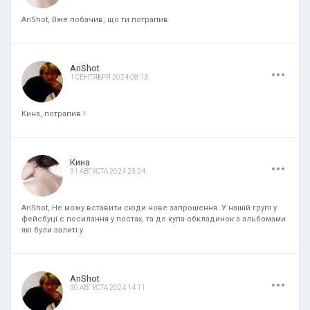
AnShot, Вже побачив, що ти потрапив
.
.
.
AnShot
1 СЕНТЯБРЯ 2024 08:13
Кина, потрапив.!
.
.
.
Кина
31 АВГУСТА 2024 23:24
AnShot, Не можу вставити сюди нове запрошення. У нашій групі у
фейсбуці є посилання у постах, та де купа обкладинок з альбомами
які були залиті у
.
.
.
AnShot
30 АВГУСТА 2024 14:11