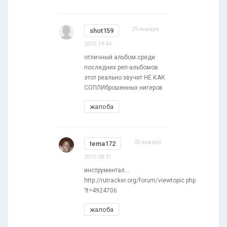
29 января
shot159
2015 19:44
отличный альбом.среди
последних реп-альбомов
этот реально звучит НЕ КАК
СОПЛИброшенных нигеров
жалоба
30 января
tema172
2015 08:31
инструментал...
http://rutracker.org/forum/viewtopic.php
?t=4924706
жалоба