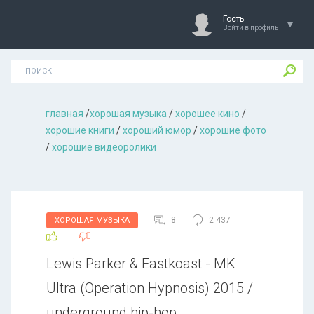
Гость
Войти в профиль
главная
/
хорошая музыкa
/
хорошее кино
/
хорошие книги
/
хороший юмор
/
хорошие фото
/
хорошие видеоролики
8
2 437
ХОРОШАЯ МУЗЫКА
Lewis Parker & Eastkoast - MK
Ultra (Operation Hypnosis) 2015 /
underground hip-hop