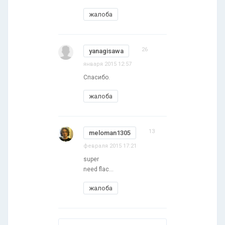
жалоба
26
yanagisawa
января 2015 12:57
Спасибо.
жалоба
13
meloman1305
февраля 2015 17:21
super
need flac...
жалоба