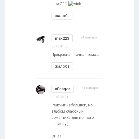
а не 7-11
жалоба
24 января
max223
2015 01:56
Прекрасная ночная тема...
жалоба
24 января
afinagor
2015 22:21
Рейтинг небольшой, но
альбом классный,
романтика для ночного
рандеву )
СПС !