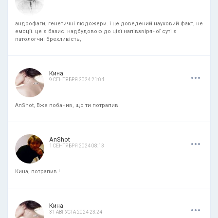
андрофаги, генетичні людожери. і це доведений науковий факт, не
емоції. це є базис. надбудовою до цієї напівзвірячої суті є
патологчні брехливість,
.
.
.
Кина
9 СЕНТЯБРЯ 2024 21:04
AnShot, Вже побачив, що ти потрапив
.
.
.
AnShot
1 СЕНТЯБРЯ 2024 08:13
Кина, потрапив.!
.
.
.
Кина
31 АВГУСТА 2024 23:24