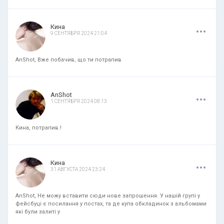
.
.
.
Кина
9 СЕНТЯБРЯ 2024 21:04
AnShot, Вже побачив, що ти потрапив
.
.
.
AnShot
1 СЕНТЯБРЯ 2024 08:13
Кина, потрапив.!
.
.
.
Кина
31 АВГУСТА 2024 23:24
AnShot, Не можу вставити сюди нове запрошення. У нашій групі у
фейсбуці є посилання у постах, та де купа обкладинок з альбомами
які були залиті у