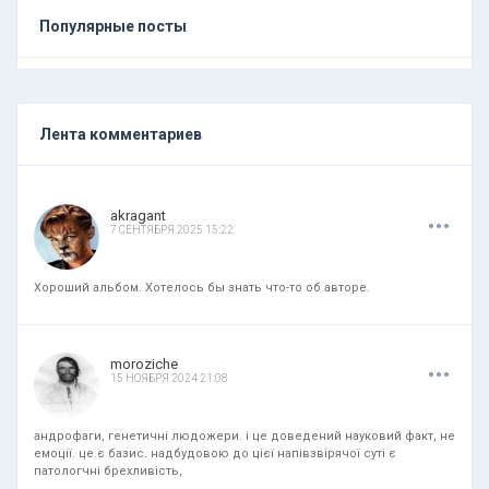
Популярные посты
Лента комментариев
.
.
.
akragant
7 СЕНТЯБРЯ 2025 15:22
Хороший альбом. Хотелось бы знать что-то об авторе.
.
.
.
moroziche
15 НОЯБРЯ 2024 21:08
андрофаги, генетичні людожери. і це доведений науковий факт, не
емоції. це є базис. надбудовою до цієї напівзвірячої суті є
патологчні брехливість,