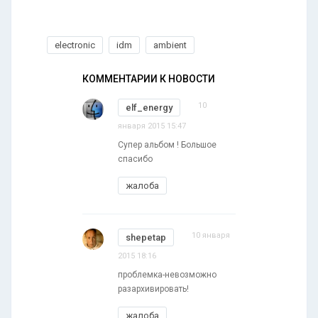
electronic
idm
ambient
КОММЕНТАРИИ К НОВОСТИ
10
elf_energy
января 2015 15:47
Супер альбом ! Большое
спасибо
жалоба
10 января
shepetap
2015 18:16
проблемка-невозможно
разархивировать!
жалоба