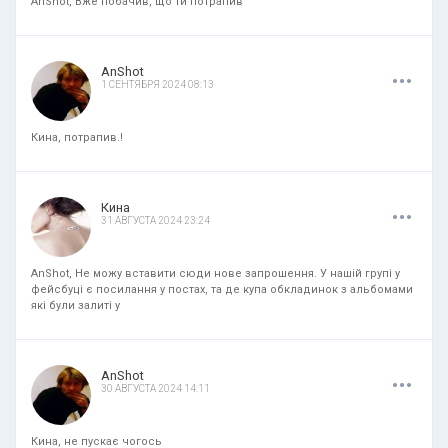
AnShot, Вже побачив, що ти потрапив
.
.
.
AnShot
1 СЕНТЯБРЯ 2024 08:13
Кина, потрапив.!
.
.
.
Кина
31 АВГУСТА 2024 23:24
AnShot, Не можу вставити сюди нове запрошення. У нашій групі у
фейсбуці є посилання у постах, та де купа обкладинок з альбомами
які були залиті у
.
.
.
AnShot
30 АВГУСТА 2024 14:11
Кина, не пускає чогось