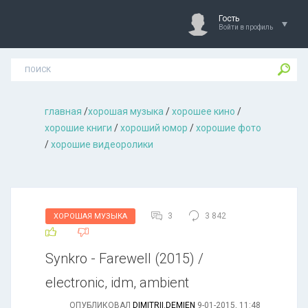
Гость
Войти в профиль
главная
/
хорошая музыкa
/
хорошее кино
/
хорошие книги
/
хороший юмор
/
хорошие фото
/
хорошие видеоролики
3
3 842
ХОРОШАЯ МУЗЫКА
Synkro - Farewell (2015) /
electronic, idm, ambient
ОПУБЛИКОВАЛ
DIMITRII.DEMIEN
9-01-2015, 11:48