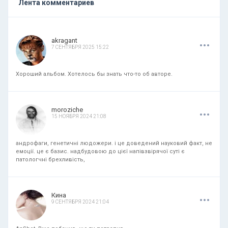
Лента комментариев
.
.
.
akragant
7 СЕНТЯБРЯ 2025 15:22
Хороший альбом. Хотелось бы знать что-то об авторе.
.
.
.
moroziche
15 НОЯБРЯ 2024 21:08
андрофаги, генетичні людожери. і це доведений науковий факт, не
емоції. це є базис. надбудовою до цієї напівзвірячої суті є
патологчні брехливість,
.
.
.
Кина
9 СЕНТЯБРЯ 2024 21:04