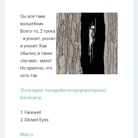
Он, всё таки
волшебник.
Всего-то, 2 трека
- а уносит, уносит
и уносит. Как
обычно, в таких
случаях - мало!
Но приятно, что
хоть так.
(Если вдруг понадобится предпрослушка)
Bandcamp
1. Farewell
2. Distant Eyes
Mail.ru