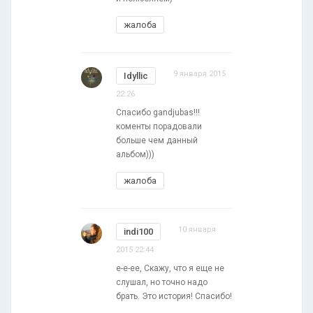
жалоба
9 января 2015
Idyllic
22:26
Спасибо gandjubas!!!
коменты порадовали
больше чем данный
альбом)))
жалоба
10 января
indi100
2015 22:44
е-е-ее, Скажу, что я еще не
слушал, но точно надо
брать. Это история! Спасибо!