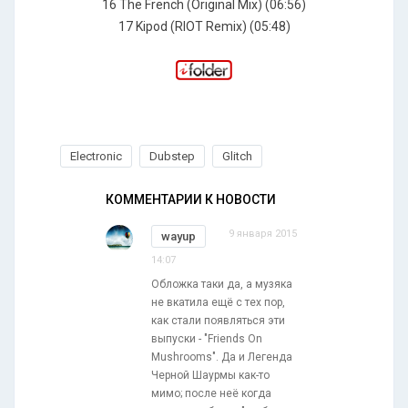
16 The French (Original Mix) (06:56)
17 Kipod (RIOT Remix) (05:48)
Electronic
Dubstep
Glitch
КОММЕНТАРИИ К НОВОСТИ
9 января 2015
wayup
14:07
Обложка таки да, а музяка
не вкатила ещё с тех пор,
как стали появляться эти
выпуски - "Friends On
Mushrooms". Да и Легенда
Черной Шаурмы как-то
мимо; после неё когда