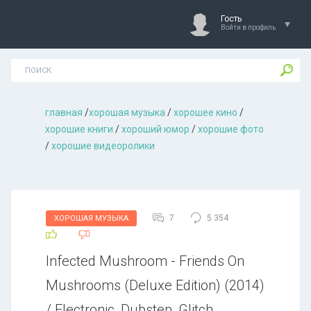
Гость
Войти в профиль
главная
/
хорошая музыкa
/
хорошее кино
/
хорошие книги
/
хороший юмор
/
хорошие фото
/
хорошие видеоролики
7
5 354
ХОРОШАЯ МУЗЫКА
Infected Mushroom - Friends On
Mushrooms (Deluxe Edition) (2014)
/ Electronic, Dubstep, Glitch