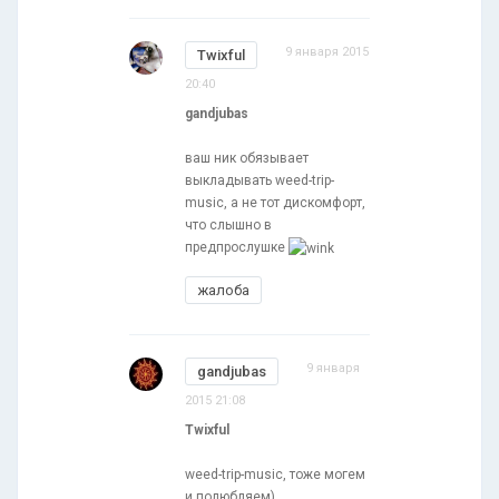
9 января 2015
Twixful
20:40
gandjubas
ваш ник обязывает
выкладывать weed-trip-
music, а не тот дискомфорт,
что слышно в
предпрослушке
жалоба
9 января
gandjubas
2015 21:08
Twixful
weed-trip-music, тоже могем
и полюбляем)