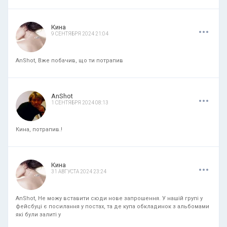
.
.
.
Кина
9 СЕНТЯБРЯ 2024 21:04
AnShot, Вже побачив, що ти потрапив
.
.
.
AnShot
1 СЕНТЯБРЯ 2024 08:13
Кина, потрапив.!
.
.
.
Кина
31 АВГУСТА 2024 23:24
AnShot, Не можу вставити сюди нове запрошення. У нашій групі у
фейсбуці є посилання у постах, та де купа обкладинок з альбомами
які були залиті у