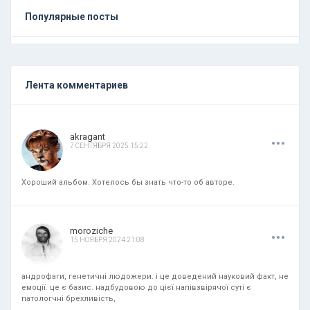
Популярные посты
Лента комментариев
.
.
.
akragant
7 СЕНТЯБРЯ 2025 15:22
Хороший альбом. Хотелось бы знать что-то об авторе.
.
.
.
moroziche
15 НОЯБРЯ 2024 21:08
андрофаги, генетичні людожери. і це доведений науковий факт, не
емоції. це є базис. надбудовою до цієї напівзвірячої суті є
патологчні брехливість,