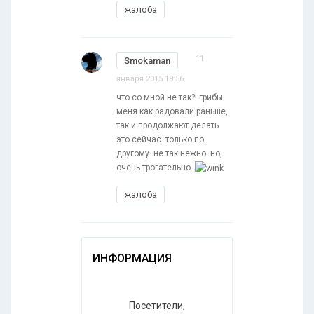
жалоба
11
Smokaman
января 2015 19:56
что со мной не так?! грибы
меня как радовали раньше,
так и продолжают делать
это сейчас. только по
другому. не так нежно. но,
очень трогательно.
жалоба
ИНФОРМАЦИЯ
Посетители,