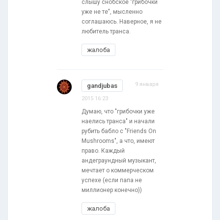
слышу снобское "грибочки
уже не те", мысленно
соглашаюсь. Наверное, я не
любитель транса.
жалоба
9 января
gandjubas
2015 16:23
Думаю, что "грибочки уже
наелись транса" и начали
рубить бабло с "Friends On
Mushrooms", а что, имеют
право. Каждый
андеграундный музыкант,
мечтает о коммерческом
успехе (если папа не
миллионер конечно))
жалоба