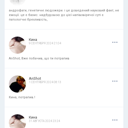
андрофаги, генетичні людожери. і це доведений науковий факт, не
емоції. це є базис. надбудовою до цієї напівзвірячої суті є
патологчні брехливість,
.
.
.
Кина
9 СЕНТЯБРЯ 2024 21:04
AnShot, Вже побачив, що ти потрапив
.
.
.
AnShot
1 СЕНТЯБРЯ 2024 08:13
Кина, потрапив.!
.
.
.
Кина
31 АВГУСТА 2024 23:24