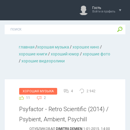
Гость
Войти в профиль
главная
/
хорошая музыкa
/
хорошее кино
/
хорошие книги
/
хороший юмор
/
хорошие фото
/
хорошие видеоролики
4
2 942
ХОРОШАЯ МУЗЫКА
11
2
Psyfactor - Retro Scientific (2014) /
Psybient, Ambient, Psychill
ОПУБЛИКОВАЛ
DIMITRII.DEMIEN
1-01-2015, 14:00