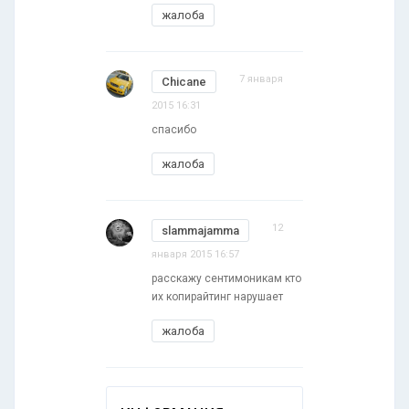
жалоба
7 января
Chicane
2015 16:31
спасибо
жалоба
12
slammajamma
января 2015 16:57
расскажу сентимоникам кто
их копирайтинг нарушает
жалоба