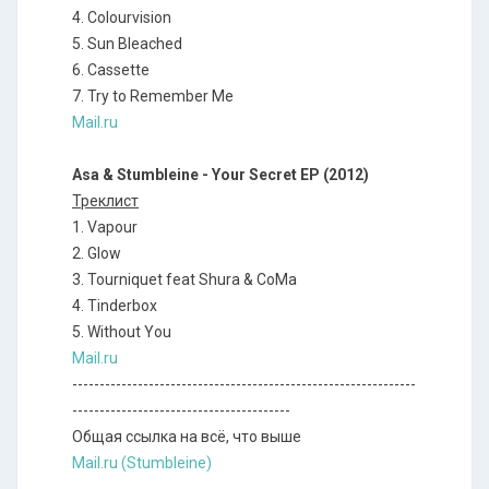
4. Colourvision
5. Sun Bleached
6. Cassette
7. Try to Remember Me
Mail.ru
Asa & Stumbleine - Your Secret EP (2012)
Треклист
1. Vapour
2. Glow
3. Tourniquet feat Shura & CoMa
4. Tinderbox
5. Without You
Mail.ru
---------------------------------------------------------------
----------------------------------------
Общая ссылка на всё, что выше
Mail.ru (Stumbleine)