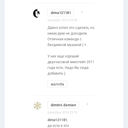
4
dima121181
декабря 2014 22:04
Давно хотел это сделать, но
никак руки не доходили.
Отличная команда с
балдежной музыкой ) +
У них еще хороший
двухчасовой микстейп 2011
года есть. Надо бы сюда
добавить ;)
жалоба
4
dimitrii.demien
декабря 2014 23:10
dima121181
,
да есть и это