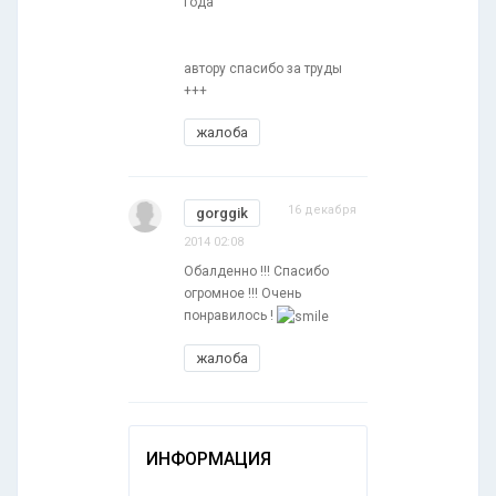
года
автору спасибо за труды
+++
жалоба
16 декабря
gorggik
2014 02:08
Обалденно !!! Спасибо
огромное !!! Очень
понравилось !
жалоба
ИНФОРМАЦИЯ