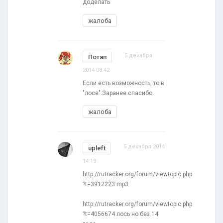
доделать
жалоба
5 декабря
Потап
2014 08:42
Если есть возможность, то в
"лосе".Заранее спасибо.
жалоба
5 декабря 2014
upleft
14:19
http://rutracker.org/forum/viewtopic.php
?t=3912223 mp3
http://rutracker.org/forum/viewtopic.php
?t=4056674 лось но без 14