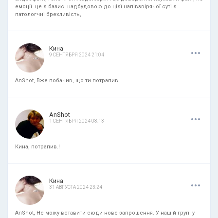
емоції. це є базис. надбудовою до цієї напівзвірячої суті є
патологчні брехливість,
.
.
.
Кина
9 СЕНТЯБРЯ 2024 21:04
AnShot, Вже побачив, що ти потрапив
.
.
.
AnShot
1 СЕНТЯБРЯ 2024 08:13
Кина, потрапив.!
.
.
.
Кина
31 АВГУСТА 2024 23:24
AnShot, Не можу вставити сюди нове запрошення. У нашій групі у