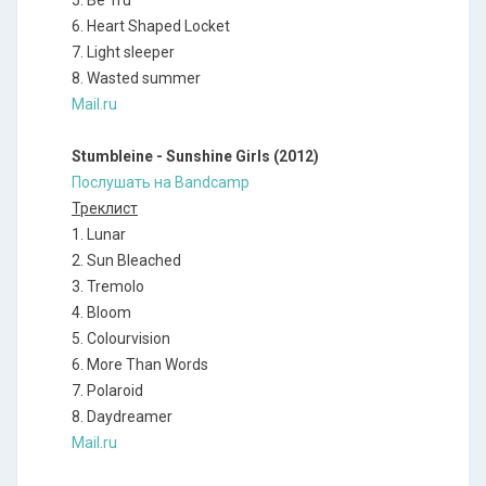
5. Be Tru
6. Heart Shaped Locket
7. Light sleeper
8. Wasted summer
Mail.ru
Stumbleine - Sunshine Girls (2012)
Послушать на Bandcamp
Треклист
1. Lunar
2. Sun Bleached
3. Tremolo
4. Bloom
5. Colourvision
6. More Than Words
7. Polaroid
8. Daydreamer
Mail.ru