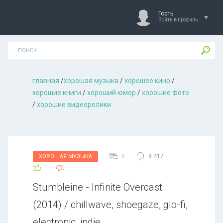
Гость
Войти в профиль
главная
/
хорошая музыкa
/
хорошее кино
/
хорошие книги
/
хороший юмор
/
хорошие фото
/
хорошие видеоролики
7
8 417
ХОРОШАЯ МУЗЫКА
Stumbleine - Infinite Overcast
(2014) / chillwave, shoegaze, glo-fi,
electronic, indie