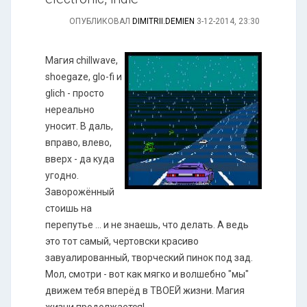
ОПУБЛИКОВАЛ
DIMITRII.DEMIEN
3-12-2014, 23:30
Магия chillwave,
shoegaze, glo-fi и
glich - просто
нереально
уносит. В даль,
вправо, влево,
вверх - да куда
угодно.
Заворожённый
стоишь на
перепутье ... и не знаешь, что делать. А ведь
это тот самый, чертовски красиво
завуалированный, творческий пинок под зад.
Мол, смотри - вот как мягко и волшебно "мы"
движем тебя вперёд в ТВОЕЙ жизни. Магия