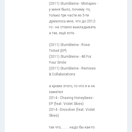
(2011) Stumbleine - Mixtapes -
у меня было, почему -то,
только три части из 5-ти
думалось мне, что до 2012-
го - не стоило выкладывать
а так, ещё есть
(2011) Stumbleine - Rose
Tinted (EP)
(2011) Stumbleine - All For
Your Smile
(2011) Stumbleine - Remixes
& Collaborations
а кроме этого, то что я и не
заметил
2014 - Chasing Honeybees -
EP (feat. Violet Skies)
2014 - Dissolver (feat. Violet
Skies)
так что, ....... надо бы как-то