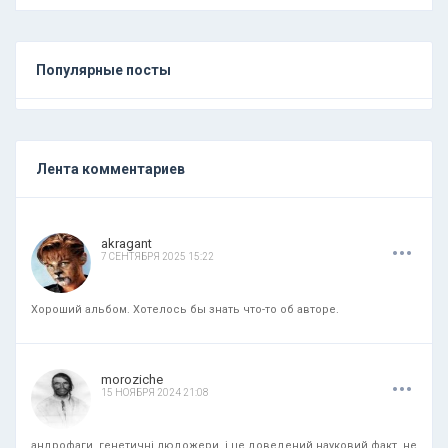
Популярные посты
Лента комментариев
.
.
.
akragant
7 СЕНТЯБРЯ 2025 15:22
Хороший альбом. Хотелось бы знать что-то об авторе.
.
.
.
moroziche
15 НОЯБРЯ 2024 21:08
андрофаги, генетичні людожери. і це доведений науковий факт, не