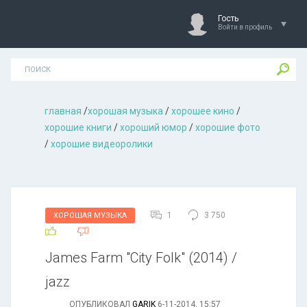
Гость
Войти в профиль
главная
/
хорошая музыкa
/
хорошее кино
/
хорошие книги
/
хороший юмор
/
хорошие фото
/
хорошие видеоролики
1
3 750
ХОРОШАЯ МУЗЫКА
James Farm "City Folk" (2014) /
jazz
ОПУБЛИКОВАЛ
GARIK
6-11-2014, 15:57