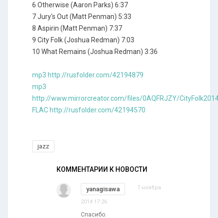
6 Otherwise (Aaron Parks) 6:37
7 Jury's Out (Matt Penman) 5:33
8 Aspirin (Matt Penman) 7:37
9 City Folk (Joshua Redman) 7:03
10 What Remains (Joshua Redman) 3:36
mp3 http://rusfolder.com/42194879
mp3
http://www.mirrorcreator.com/files/0AQFRJZY/CityFolk2014.
FLAC http://rusfolder.com/42194570
jazz
КОММЕНТАРИИ К НОВОСТИ
7 ноября
yanagisawa
2014 17:26
Спасибо.