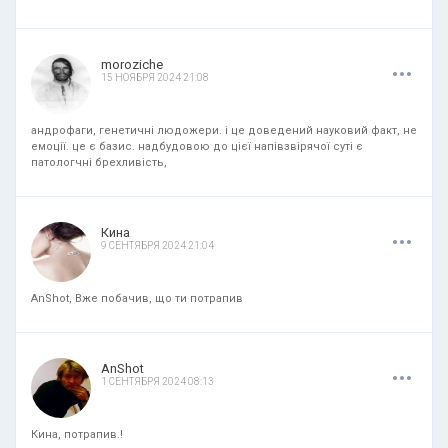
.
.
.
moroziche
15 НОЯБРЯ 2024 21:08
андрофаги, генетичні людожери. і це доведений науковий факт, не
емоції. це є базис. надбудовою до цієї напівзвірячої суті є
патологчні брехливість,
.
.
.
Кина
9 СЕНТЯБРЯ 2024 21:04
AnShot, Вже побачив, що ти потрапив
.
.
.
AnShot
1 СЕНТЯБРЯ 2024 08:13
Кина, потрапив.!