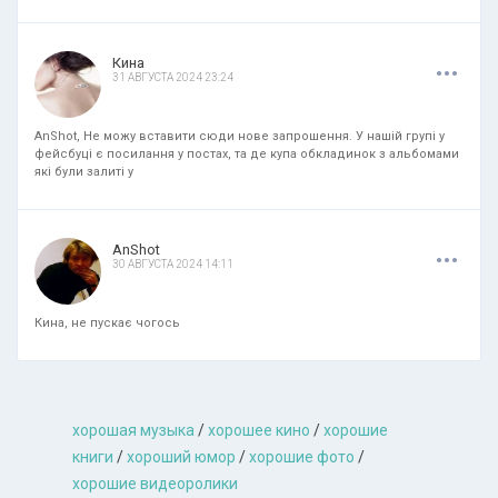
.
.
.
Кина
31 АВГУСТА 2024 23:24
AnShot, Не можу вставити сюди нове запрошення. У нашій групі у
фейсбуці є посилання у постах, та де купа обкладинок з альбомами
які були залиті у
.
.
.
AnShot
30 АВГУСТА 2024 14:11
Кина, не пускає чогось
хорошая музыкa
/
хорошее кино
/
хорошие
книги
/
хороший юмор
/
хорошие фото
/
хорошие видеоролики