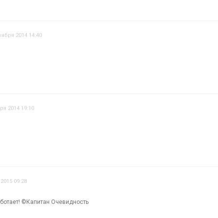
оября 2014 14:40
ря 2014 19:10
2015 09:28
работает! ©Капитан Очевидность