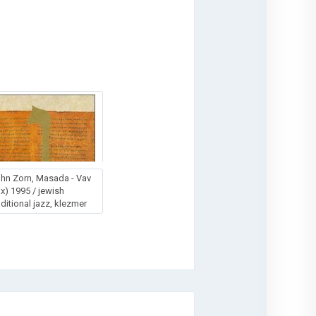
hn Zorn, Masada - Vav
ix) 1995 / jewish
aditional jazz, klezmer