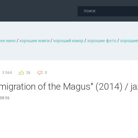
ее кино
/
хорошие книги
/
хороший юмор
/
хорошие фото
/
хорошие
3 564
26
0
migration of the Magus" (2014) / j
 08:56