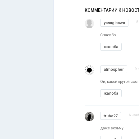
КОММЕНТАРИИ К НОВОС
5
yanagisawa
Спасибо.
жалоба
5 
atmospher
Ой, какой крутой сос
жалоба
6 ноя
truba27
даже возьму