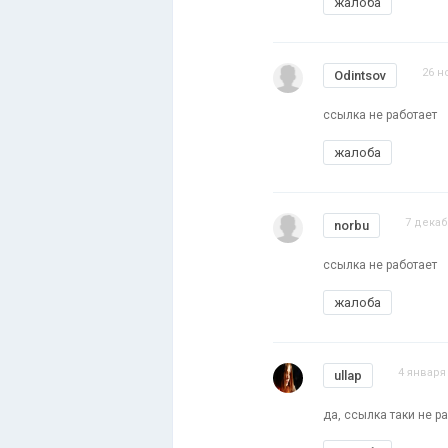
жалоба
26 н
Odintsov
ссылка не работает
жалоба
7 декаб
norbu
ссылка не работает
жалоба
4 января 
ullap
да, ссылка таки не 