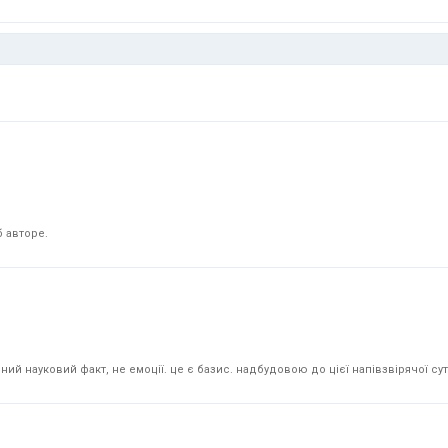
 авторе.
й науковий факт, не емоції. це є базис. надбудовою до цієї напівзвірячої суті