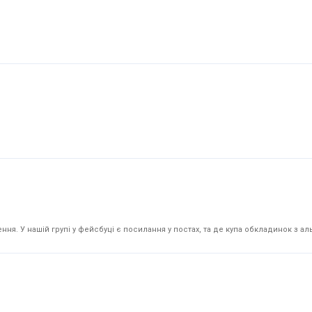
я. У нашій групі у фейсбуці є посилання у постах, та де купа обкладинок з аль