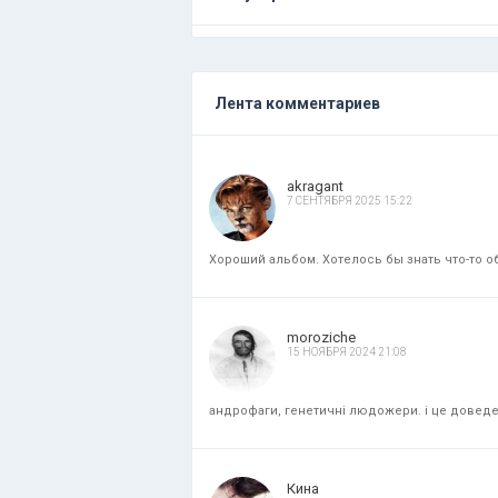
Лента комментариев
akragant
7 СЕНТЯБРЯ 2025 15:22
Хороший альбом. Хотелось бы знать что-то об
moroziche
15 НОЯБРЯ 2024 21:08
андрофаги, генетичні людожери. і це доведени
Кина