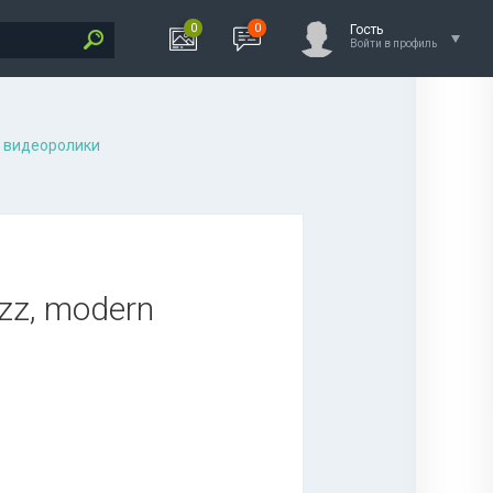
0
0
Гость
Войти в профиль
 видеоролики
azz, modern