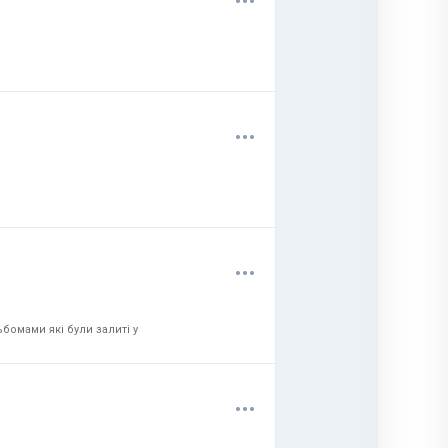
.
.
.
.
.
.
бомами які були залиті у
.
.
.