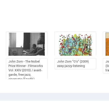
John Zorn - The Nobel
John Zorn "O’o" (2009)
Jo
Prize Winner - Filmworks
easy-jazzy-listening
(S
Vol. XXIV (2010) / avant-
tr
garde, free jazz,
cinematic (Tzadik)