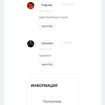
29 октября
Равлик
2014 20:45
Действительно тоска.
жалоба
1 ноября
Dassein
2014 15:51
Здорово!
жалоба
ИНФОРМАЦИЯ
Посетители,