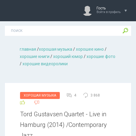
Гость
Войти в профиль
главная
/
хорошая музыкa
/
хорошее кино
/
хорошие книги
/
хороший юмор
/
хорошие фото
/
хорошие видеоролики
4
3 868
ХОРОШАЯ МУЗЫКА
Tord Gustavsen Quartet - Live in
Hamburg (2014) /Contemporary
Jazz