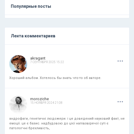
Популярные посты
Лента комментариев
.
.
.
akragant
7 СЕНТЯБРЯ 2025 15:22
Хороший альбом. Хотелось бы знать что-то об авторе.
.
.
.
moroziche
15 НОЯБРЯ 2024 21:08
андрофаги, генетичні людожери. і це доведений науковий факт, не
емоції. це є базис. надбудовою до цієї напівзвірячої суті є
патологчні брехливість,