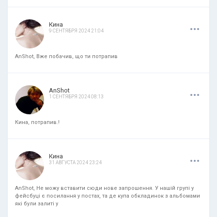
.
.
.
Кина
9 СЕНТЯБРЯ 2024 21:04
AnShot, Вже побачив, що ти потрапив
.
.
.
AnShot
1 СЕНТЯБРЯ 2024 08:13
Кина, потрапив.!
.
.
.
Кина
31 АВГУСТА 2024 23:24
AnShot, Не можу вставити сюди нове запрошення. У нашій групі у
фейсбуці є посилання у постах, та де купа обкладинок з альбомами
які були залиті у