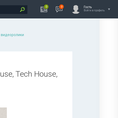
0
0
Гость
Войти в профиль
 видеоролики
ouse, Tech House,