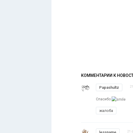
КОММЕНТАРИИ К НОВОС
2
Papashultz
Спасибо
жалоба
21 
lessname