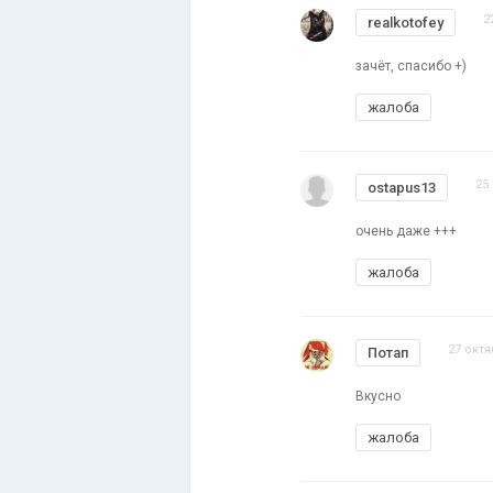
2
realkotofey
зачёт, спасибо +)
жалоба
25
ostapus13
очень даже +++
жалоба
27 октя
Потап
Вкусно
жалоба