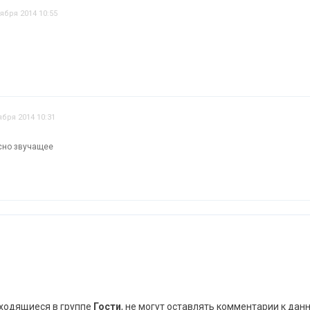
тября 2014 10:55
ября 2014 10:31
усно звучащее
аходящиеся в группе
Гости
, не могут оставлять комментарии к дан