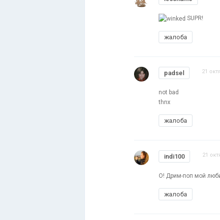
SUPR!
жалоба
21 окт
padsel
not bad
thnx
жалоба
21 окт
indi100
О! Дрим-поп мой люб
жалоба