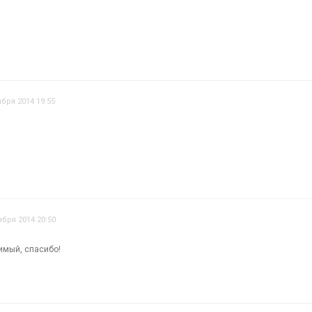
ября 2014 19:55
ября 2014 20:50
имый, спасибо!