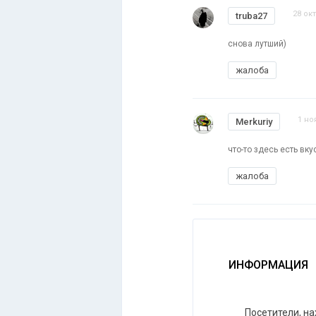
28 ок
truba27
снова лутший)
жалоба
1 но
Merkuriy
что-то здесь есть вк
жалоба
ИНФОРМАЦИЯ
Посетители, н