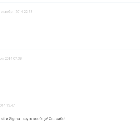
 октября 2014 22:53
ря 2014 07:38
014 13:47
sit и Sigma - круть вообще! Спасибо!