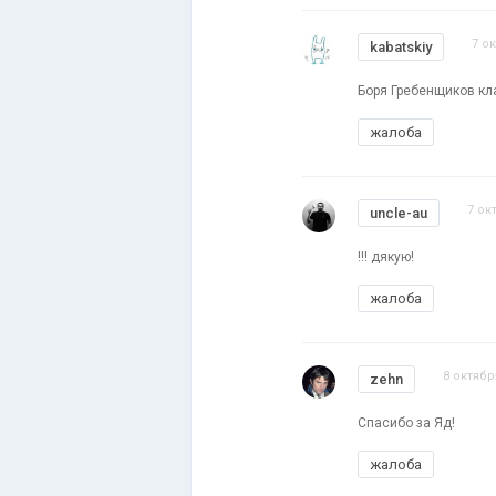
7 ок
kabatskiy
Боря Гребенщиков кл
жалоба
7 ок
uncle-au
!!! дякую!
жалоба
8 октябр
zehn
Спасибо за Яд!
жалоба