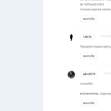
&v=6fPyweEnSX4
полная версия клипа
жалоба
6 октяб
14676
Предпрослушка круть,
жалоба
6 окт
aibolit79
спасибо!
ктотычтоты
, отдель
жалоба