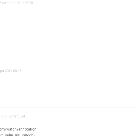
5 октября 2014 23:28
ря 2014 08:48
ября 2014 10:24
com/watch?annotation
&src_vid=rOnBuq8ogh8