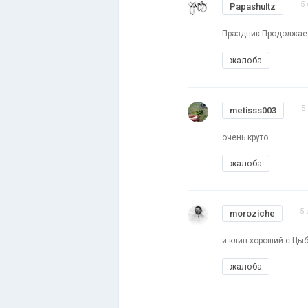
5 
Papashultz
Праздник Продолжает
жалоба
5
metisss003
очень круто.
жалоба
5 
moroziche
и клип хороший с Цыб
жалоба