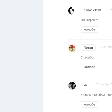
6
dima121181
Оч. Хорошо!
жалоба
7 октяб
Потап
Спасибо.
жалоба
7 октября 2
2R
сильный альбом! Tran
жалоба