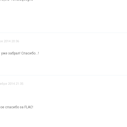
.
ря 2014 20:36
 уже забрал! Спасибо...!
ября 2014 21:35
ное спасибо за FLAC!