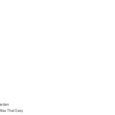
Garden
c Was That Easy