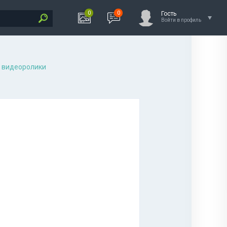
0
0
Гость
Войти в профиль
 видеоролики