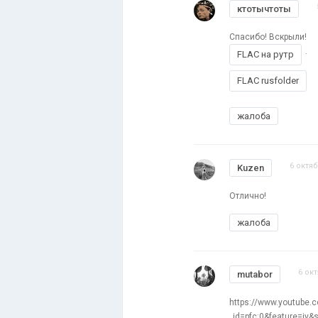
ктотычтоты
Спасибо! Вскрыли!
.
FLAC на рутр
FLAC rusfolder
жалоба
6 октяб
Kuzen
Отлично!
жалоба
6 окт
mutabor
https://www.youtube.
_id=pfc:0&feature=iv