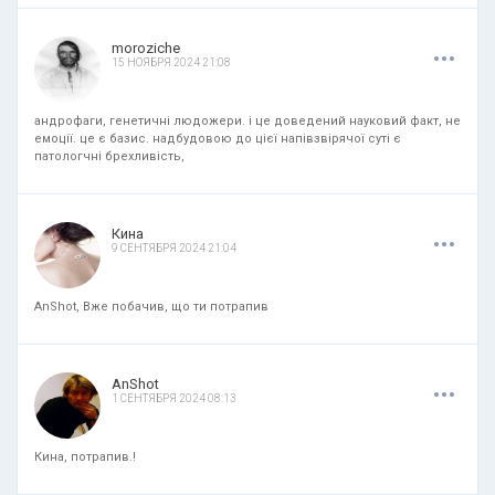
.
.
.
moroziche
15 НОЯБРЯ 2024 21:08
андрофаги, генетичні людожери. і це доведений науковий факт, не
емоції. це є базис. надбудовою до цієї напівзвірячої суті є
патологчні брехливість,
.
.
.
Кина
9 СЕНТЯБРЯ 2024 21:04
AnShot, Вже побачив, що ти потрапив
.
.
.
AnShot
1 СЕНТЯБРЯ 2024 08:13
Кина, потрапив.!