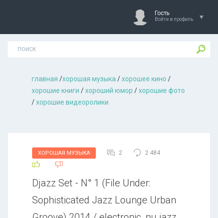
Гость
Войти в профиль
главная
/
хорошая музыкa
/
хорошее кино
/
хорошие книги
/
хороший юмор
/
хорошие фото
/
хорошие видеоролики
2
2 484
ХОРОШАЯ МУЗЫКА
Djazz Set - N° 1 (File Under:
Sophisticated Jazz Lounge Urban
Groove) 2014 / electronic, nu jazz,