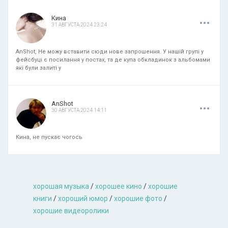
.
.
.
Кина
31 АВГУСТА 2024 23:24
AnShot, Не можу вставити сюди нове запрошення. У нашій групі у
фейсбуці є посилання у постах, та де купа обкладинок з альбомами
які були залиті у
.
.
.
AnShot
30 АВГУСТА 2024 14:11
Кина, не пускає чогось
хорошая музыкa
/
хорошее кино
/
хорошие
книги
/
хороший юмор
/
хорошие фото
/
хорошие видеоролики