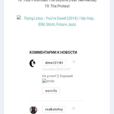
18. Your Potential//The Beyond (feat. Niki Randa)
19. The Protest
КОММЕНТАРИИ К НОВОСТИ
28
dima121181
сентября 2014 12:07
Не успел! )) Хороший
жалоба
28
realkotofey