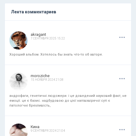
Лента комментариев
.
.
.
akragant
7 СЕНТЯБРЯ 2025 15:22
Хороший альбом. Хотелось бы знать что-то об авторе.
.
.
.
moroziche
15 НОЯБРЯ 2024 21:08
андрофаги, генетичні людожери. і це доведений науковий факт, не
емоції. це є базис. надбудовою до цієї напівзвірячої суті є
патологчні брехливість,
.
.
.
Кина
9 СЕНТЯБРЯ 2024 21:04