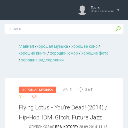
Гость
Войти в профиль
главная
/
хорошая музыкa
/
хорошее кино
/
хорошие книги
/
хороший юмор
/
хорошие фото
/
хорошие видеоролики
5
3 641
ХОРОШАЯ МУЗЫКА
Flying Lotus - You're Dead! (2014) /
Hip-Hop, IDM, Glitch, Future Jazz
ОПУБЛИКОВАЛ
REALKOTOFEY
28-09-2014, 11:48