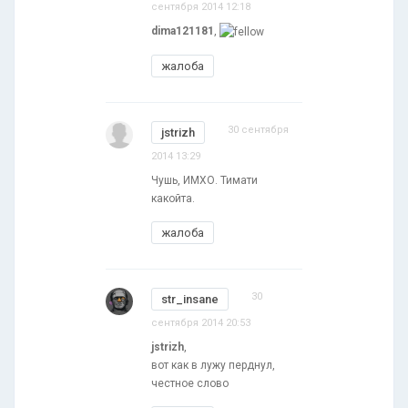
сентября 2014 12:18
dima121181
,
жалоба
30 сентября
jstrizh
2014 13:29
Чушь, ИМХО. Тимати
какойта.
жалоба
30
str_insane
сентября 2014 20:53
jstrizh
,
вот как в лужу перднул,
честное слово