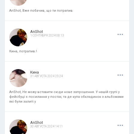
AnShot, Вже побачив, що ти потрапив
.
.
.
AnShot
1 СЕНТЯБРЯ 2024 08:13
Кина, потрапив.!
.
.
.
Кина
31 АВГУСТА 2024 23:24
AnShot, Не можу вставити сюди нове запрошення. У нашій групі у
фейсбуці є посилання у постах, та де купа обкладинок з альбомами
які були залиті у
.
.
.
AnShot
30 АВГУСТА 2024 14:11