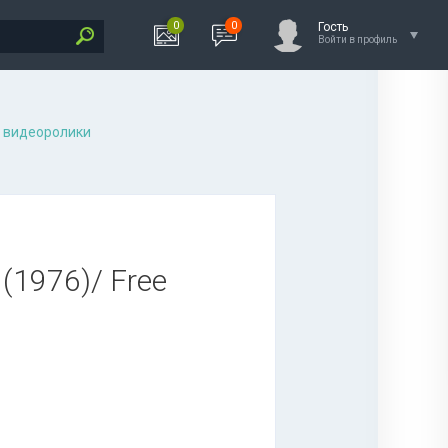
0
0
Гость
Войти в профиль
 видеоролики
 (1976)/ Free