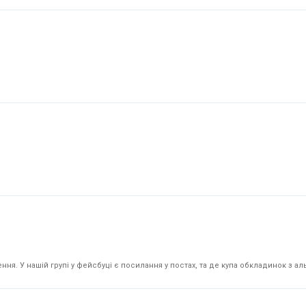
я. У нашій групі у фейсбуці є посилання у постах, та де купа обкладинок з аль