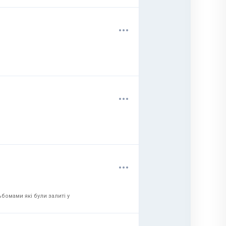
.
.
.
.
.
.
.
.
.
бомами які були залиті у