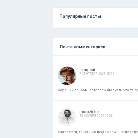
Популярные посты
Лента комментариев
akragant
7 СЕНТЯБРЯ 2025 15:22
Хороший альбом. Хотелось бы знать что-то об
moroziche
15 НОЯБРЯ 2024 21:08
андрофаги, генетичні людожери. і це доведени