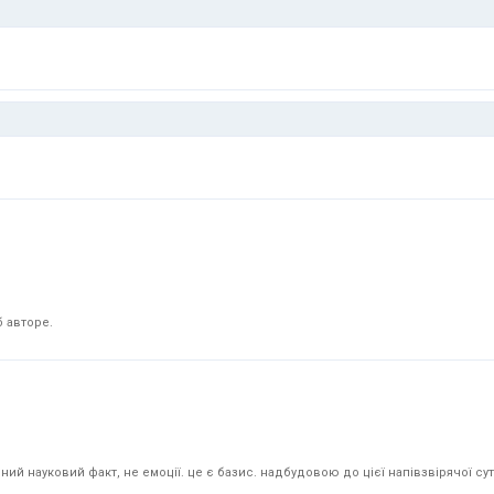
 авторе.
й науковий факт, не емоції. це є базис. надбудовою до цієї напівзвірячої суті