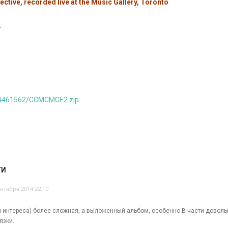
ctive, recorded live at the Music Gallery, Toronto
4
/24461562/CCMCMGE2.zip
ТИ
нтября 2014 22:10
и интереса) более сложная, а выложенный альбом, особенно В-части довольн
язки.