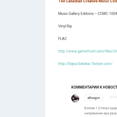
The Canadian Creative Music Colle
Music Gallery Editions ‎– CCMC-100
Vinyl Rip
FLAC
http://www.gamefront.com/files
http://0dpw3okekw.1fichier.com/
КОММЕНТАРИИ К НОВОС
23 се
afinagor
Волюм 1 (стянул рад
напряжении муз.разв