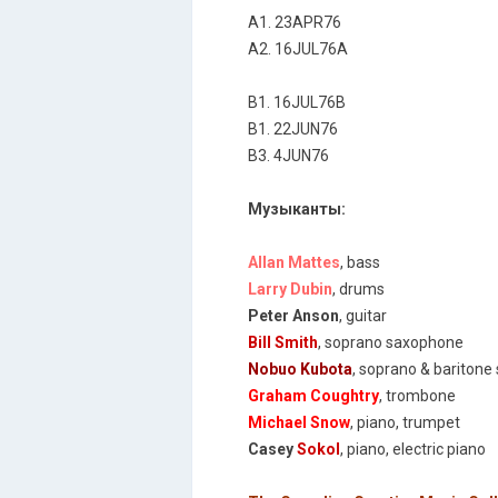
A1. 23APR76
A2. 16JUL76A
B1. 16JUL76B
B1. 22JUN76
B3. 4JUN76
Музыканты:
Allan Mattes
, bass
Larry Dubin
, drums
Peter Anson
, guitar
Bill Smith
, soprano saxophone
Nobuo Kubota
, soprano & bariton
Graham Coughtry
, trombone
Michael Snow
, piano, trumpet
Casey
Sokоl
, piano, electric piano