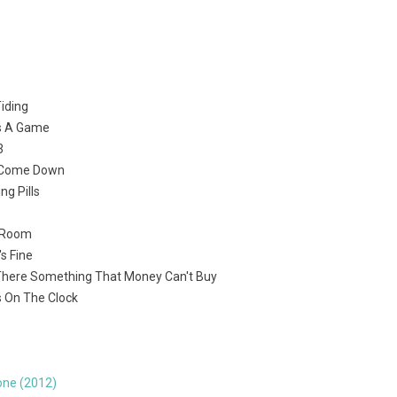
Tiding
Is A Game
3
It Come Down
ng Pills
d Room
's Fine
t There Something That Money Can't Buy
s On The Clock
one (2012)