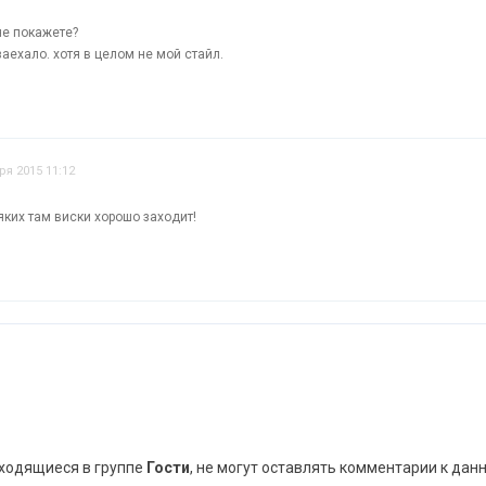
не покажете?
ехало. хотя в целом не мой стайл.
ря 2015 11:12
яких там виски хорошо заходит!
аходящиеся в группе
Гости
, не могут оставлять комментарии к дан