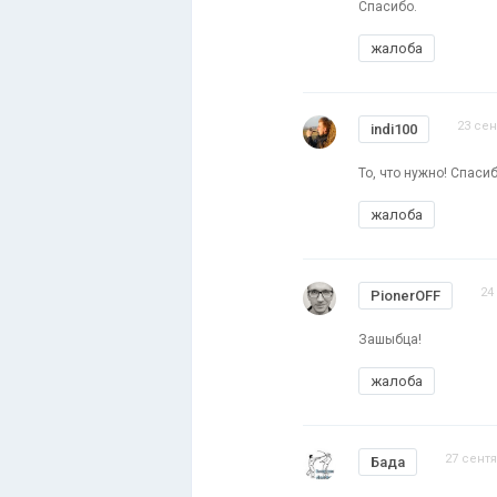
Спасибо.
жалоба
23 сен
indi100
То, что нужно! Спаси
жалоба
24
PionerOFF
Зашыбца!
жалоба
27 сентя
Бада