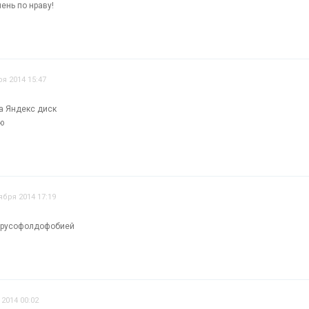
ень по нраву!
я 2014 15:47
а Яндекс диск
ю
ября 2014 17:19
 с русофолдофобией
 2014 00:02