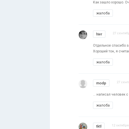
Как зашло хорошо. Оч
жалоба
27 сентябр
hivr
Отдельное спасибо з
Хороший тон, я счита
жалоба
27 сент
modp
... написал человек
жалоба
12 октября
tktl