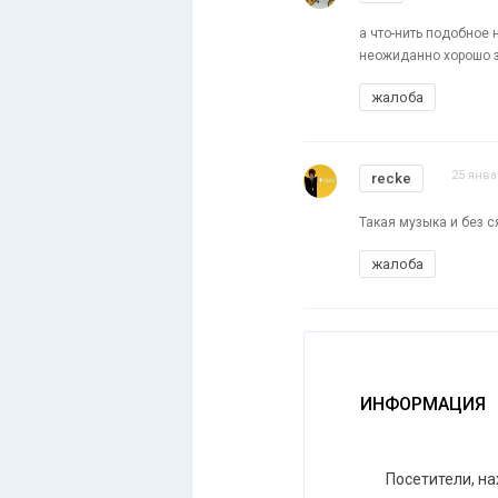
а что-нить подобное 
неожиданно хорошо за
жалоба
25 янва
recke
Такая музыка и без с
жалоба
ИНФОРМАЦИЯ
Посетители, н