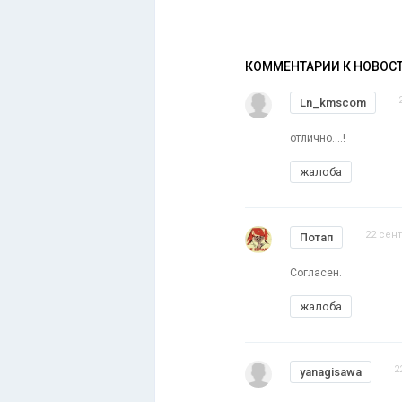
КОММЕНТАРИИ К НОВОС
Ln_kmscom
отлично....!
жалоба
22 сент
Потап
Согласен.
жалоба
2
yanagisawa