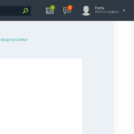
0
0
Гость
Войти в профиль
 видеоролики