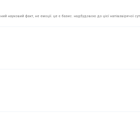
й науковий факт, не емоції. це є базис. надбудовою до цієї напівзвірячої суті