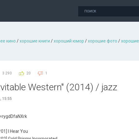
ее кино
/
хорошие книги
/
хороший юмор
/
хорошие фото
/
хорошие
3 293
20
1
vitable Western" (2014) / jazz
, 15:55
=rygdDfaNXrk
#01] I Hear You
#02] Gold Prisms Incorporated