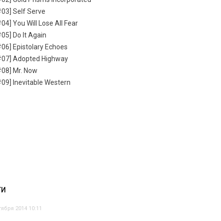
#03] Self Serve
04] You Will Lose All Fear
#05] Do It Again
#06] Epistolary Echoes
 #07] Adopted Highway
#08] Mr. Now
#09] Inevitable Western
ТИ
тября 2014 10:11