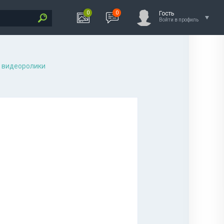
0
0
Гость
Войти в профиль
 видеоролики