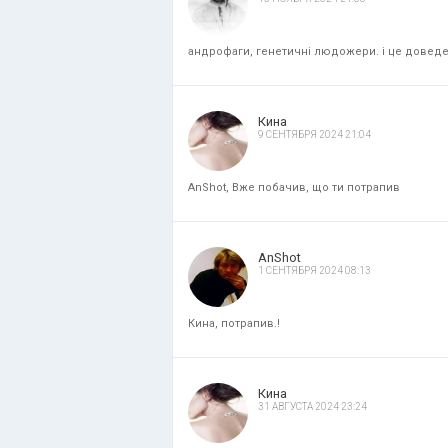
андрофаги, генетичні людожери. і це доведени
Кина
9 СЕНТЯБРЯ 2024 21:04
AnShot, Вже побачив, що ти потрапив
AnShot
1 СЕНТЯБРЯ 2024 08:13
Кина, потрапив.!
Кина
31 АВГУСТА 2024 23:24