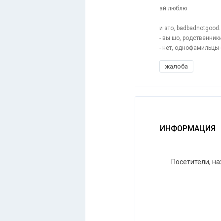
ай люблю
и это, badbadnotgood.
- вы шо, родственник
- нет, однофамильцы 
жалоба
ИНФОРМАЦИЯ
Посетители, н